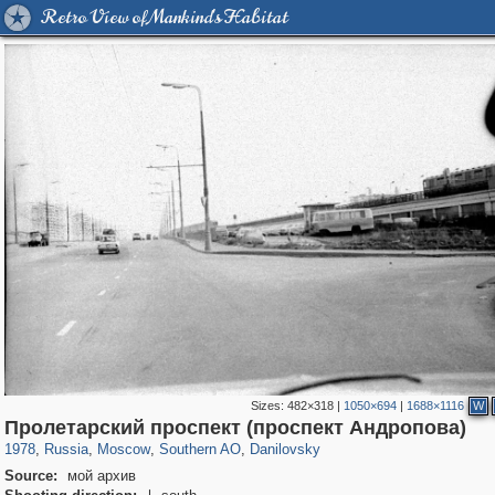
Retro View of Mankind's Habitat
Sizes:
482×318
|
1050×694
|
1688×1116
W
319,780
1,406,255
8,286
21,637
29,243
390
5,921
116
Пролетарский проспект (проспект Андропова)
1978
,
Russia
,
Moscow
,
Southern AO
,
Danilovsky
Source:
мой архив