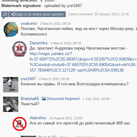
Shooting direction:
south

Watermark signature:
uploaded by yuri1947
10
Sign in to share your opinion
Latest comment: 29 January 2012, 11:45
seakonst
·
3 March 2010, 08:19
Похоже, Нагатинская пойма, вид на мост через Москву-реку, 
Коломенского.
Danushka
·
3 March 2010, 08:29
Да, проспект Андрпова перед Нагатинским мостом -
http://maps.yandex.ru/?
ll=37.658772%2C55.693971&spn=0.021007%2C0.00829&z
%2Cstv&ol=stv&oll=37.665703%2C55.690541&ost=dir%3A-
157.783446%2C3.127128~spn%3A90%2C64.039138
yuri1947
·
3 March 2010, 09:09
Конечно вы правы. И что мне Волгоградка втемяшилась?
Bratuha66
·
·
Discussed fragment
1 July 2011, 08:56
Ушастый?
Alekoforc
·
31 August 2011, 14:50
Ага он самый это простой до рейсталинговый 968 заз