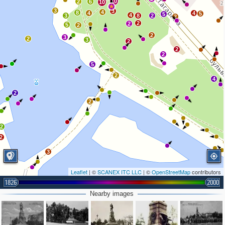
10
2
6
10
3
3
4
8
4
4
5
5
4
3
8
2
2
2
2
5
2
2
3
2
3
2
2
2
5
2
4
2
2
2
2
3
Leaflet
| ©
SCANEX ITC LLC
| ©
OpenStreetMap
contributors
1826
2000
Nearby images