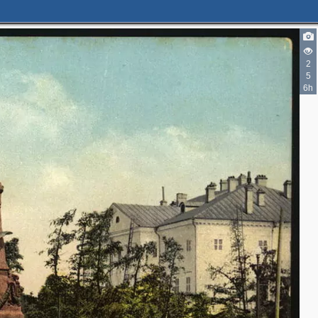
2
5
6h