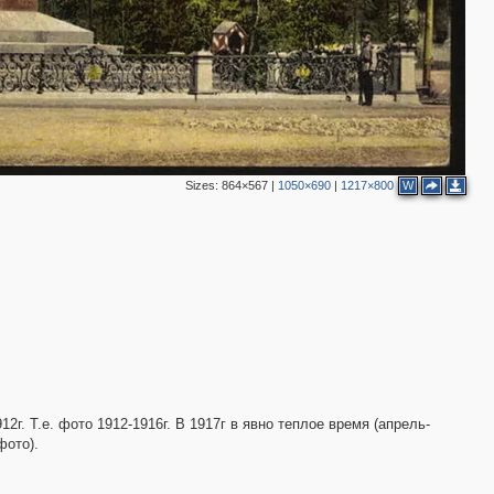
Sizes:
864×567
|
1050×690
|
1217×800
W
4
2г. Т.е. фото 1912-1916г. В 1917г в явно теплое время (апрель-
фото).