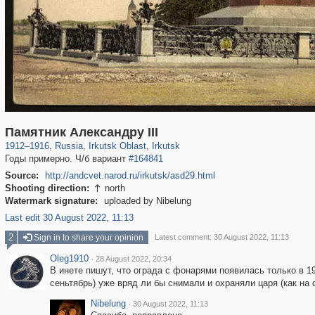
15,368
1,406,255
89
7,997
29,243
44
Памятник Александру III
1912
–
1916
,
Russia
,
Irkutsk Oblast
,
Irkutsk
Годы примерно. Ч/б вариант
#164841
Source:
http://andcvet.narod.ru/irkutsk/asd29.html
Shooting direction:
north

Watermark signature:
uploaded by Nibelung
Last edit 30 August 2022, 11:13
2
Sign in to share your opinion
Latest comment: 30 August 2022, 11:13
Oleg1910
·
28 August 2022, 20:34
В инете пишут, что ограда с фонарями появилась только в 191
сеньтябрь) уже вряд ли бы снимали и охраняли царя (как на 
Nibelung
·
30 August 2022, 11:13