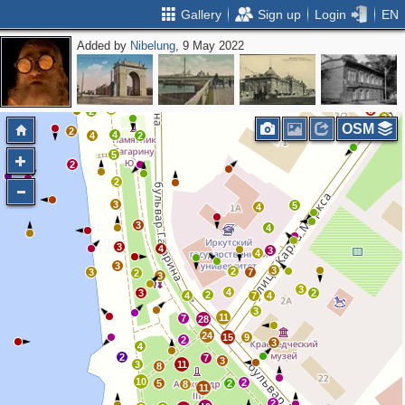
Gallery
Sign up
Login
EN
Added by
Nibelung
, 9 May 2022
2
2
2
2
3
2
2
OSM
2
4
4
2
5
2
2
2
3
5
4
3
4
3
4
3
4
3
3
2
3
7
2
3
3
4
3
2
2
4
7
4
3
11
7
28
24
15
9
2
3
4
2
7
3
3
11
8
10
2
5
2
8
11
2