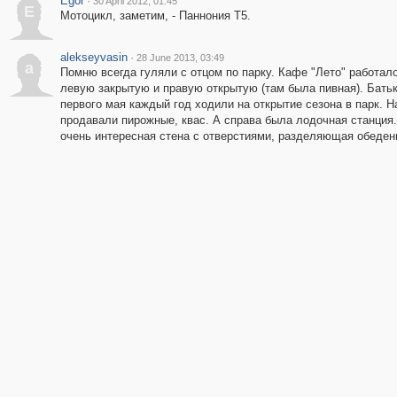
Egor
·
30 April 2012, 01:45
E
Мотоцикл, заметим, - Паннония Т5.
alekseyvasin
·
28 June 2013, 03:49
a
Помню всегда гуляли с отцом по парку. Кафе "Лето" работало
левую закрытую и правую открытую (там была пивная). Бать
первого мая каждый год ходили на открытие сезона в парк. 
продавали пирожные, квас. А справа была лодочная станция.
очень интересная стена с отверстиями, разделяющая обеден