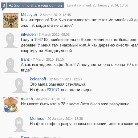
8
Sign in to share your opinion
Latest comment: 20 January 2014, 13:36
Mihalych
·
2 March 2010, 18:45
Как интересно! Там был оказывается вот этот милицейский до
знал. А когда его не стало?
nilvaden
·
3 March 2010, 08:08
n
Году в 1982-83 приблизительно.Вроде милиция там была еще
деревни.У меня там знакомый жил.А как деревню снесли -да
квартиру на Молдагуловой.
trans
·
7 March 2010, 15:10
t
А как выглядело кафе Лето? И получается оно с конца 70-х в
виде?
kolganoff
·
12 March 2011, 12:58
k
Это была обычная стекляшка.
На фото
#31071
она вдали видна.
makk5
·
30 April 2012, 01:37
Не может быть что в 78 г кафе Лето было уже разрушено.
Morfeus
·
20 January 2014, 13:36
M
На фото кафе в разрушенном состоянии, или это кажетс