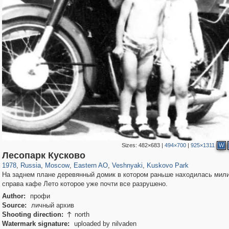
Sizes:
482×683
|
494×700
|
925×1311
W
319,878
1,407,206
8,286
20,939
29,248
306
2,289
66
1,514
53
Лесопарк Кусково
1978
,
Russia
,
Moscow
,
Eastern AO
,
Veshnyaki
,
Kuskovo Park
На заднем плане деревянный домик в котором раньше находилась мили
справа кафе Лето которое уже почти все разрушено.
Author:
профи
Source:
личный архив
Shooting direction:
north

Watermark signature:
uploaded by nilvaden