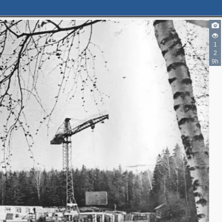
1
2
9h