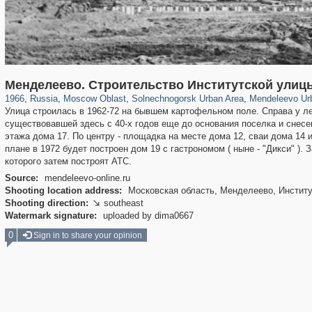
96,438
1,406,840
1,691
29,243
2,418
29
331
Менделеево. Строительство Институтской улиц
1966
,
Russia
,
Moscow Oblast
,
Solnechnogorsk Urban Area
,
Mendeleevo Ur
Улица строилась в 1962-72 на бывшем картофельном поле. Справа у л
существовавшей здесь с 40-х годов еще до основания поселка и снесенн
этажа дома 17. По центру - площадка на месте дома 12, сваи дома 14 и
плане в 1972 будет построен дом 19 с гастрономом ( ныне - "Дикси" ).
которого затем построят АТС.
Source:
mendeleevo-online.ru
Shooting location address:
Московская область, Менделеево, Институт
Shooting direction:
southeast

Watermark signature:
uploaded by dima0667
0
Sign in to share your opinion