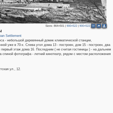
Sizes:
864×501
|
900×522
|
900×522
W
2
ы
ban Settlement
еса - небольшой деревянный домик климатической станции,
ой уже в 70-х. Слева угол дома 13 - построен, дом 15 - построен, два
 первый этаж дома 16. Последним ( не считая гостиницы ) - на дальнем
 За спиной фотографа - летний кинотеатр, рядом с местом расположения
ская ул., 12.