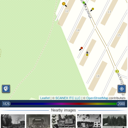
2
Leaflet
| ©
SCANEX ITC LLC
| ©
OpenStreetMap
contributors
1826
2000
Nearby images