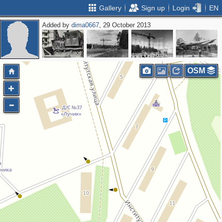
Gallery
Sign up
Login
EN
Added by
dima0667
, 29 October 2013
OSM