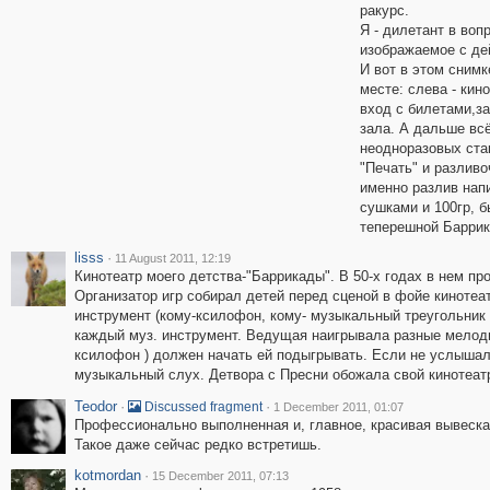
ракурс.
Я - дилетант в воп
изображаемое с де
И вот в этом снимк
месте: слева - кино
вход с билетами,за
зала. А дальше всё
неодноразовых ста
"Печать" и разливо
именно разлив нап
сушками и 100гр, 
теперешной Баррик
lisss
·
11 August 2011, 12:19
Кинотеатр моего детства-"Баррикады". В 50-х годах в нем п
Организатор игр собирал детей перед сценой в фойе киноте
инструмент (кому-ксилофон, кому- музыкальный треугольник 
каждый муз. инструмент. Ведущая наигрывала разные мелоди
ксилофон ) должен начать ей подыгрывать. Если не услышал,
музыкальный слух. Детвора с Пресни обожала свой кинотеат
Teodor
·
·
Discussed fragment
1 December 2011, 01:07
Профессионально выполненная и, главное, красивая вывеска
Такое даже сейчас редко встретишь.
kotmordan
·
15 December 2011, 07:13