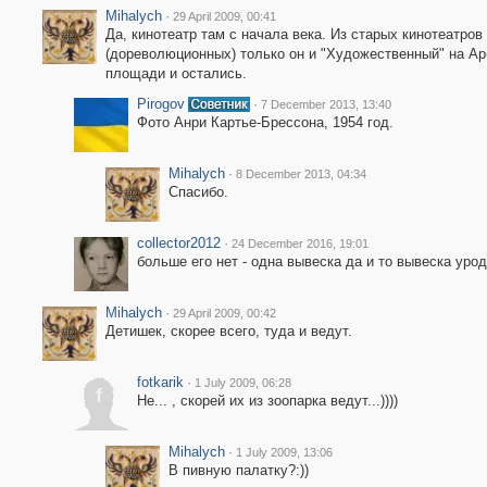
Mihalych
·
29 April 2009, 00:41
Да, кинотеатр там с начала века. Из старых кинотеатров
(дореволюционных) только он и "Художественный" на Ар
площади и остались.
Pirogov
·
7 December 2013, 13:40
Фото Анри Картье-Брессона, 1954 год.
Mihalych
·
8 December 2013, 04:34
Спасибо.
collector2012
·
24 December 2016, 19:01
больше его нет - одна вывеска да и то вывеска уро
Mihalych
·
29 April 2009, 00:42
Детишек, скорее всего, туда и ведут.
fotkarik
·
1 July 2009, 06:28
f
Не... , скорей их из зоопарка ведут...))))
Mihalych
·
1 July 2009, 13:06
В пивную палатку?:))