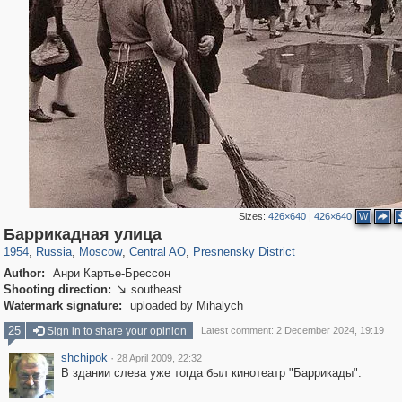
Sizes:
426×640
|
426×640
W
319,882
1,407,363
160,021
8,286
29,248
5,916
13,345
396
Баррикадная улица
1954
,
Russia
,
Moscow
,
Central AO
,
Presnensky District
Author:
Анри Картье-Брессон
Shooting direction:
southeast

Watermark signature:
uploaded by Mihalych
25
Sign in to share your opinion
Latest comment: 2 December 2024, 19:19
shchipok
·
28 April 2009, 22:32
В здании слева уже тогда был кинотеатр "Баррикады".