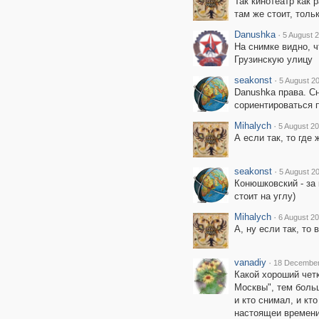
Так кинотеатр как 
там же стоит, толь
Danushka
·
5 August 2
На снимке видно, 
Грузинскую улицу
seakonst
·
5 August 20
Danushka права. С
сориентироваться 
Mihalych
·
5 August 20
А если так, то где
seakonst
·
5 August 20
Конюшковский - за 
стоит на углу)
Mihalych
·
6 August 20
А, ну если так, то
vanadiy
·
18 December
Какой хороший чет
Москвы", тем боль
и кто снимал, и кт
настоящеи времени