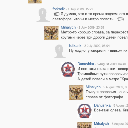
fotkarik
·
1 July 2009, 15:22
f
:))))) Я думаю, что в то время подземного
светофоре, чтобы в метро попасть.. :)))))
Mihalych
·
1 July 2009, 23:58
Метро-то хорошо справа, за перекрёс
кругами через три дороги детей повел
fotkarik
·
2 July 2009, 03:04
f
Ну ладно, уговорили, - пивком их ре
Danushka
·
5 August 2009, 04:40
И все-таки точка стоит неве
Трамвайные пути поворачива
А детей повели в метро "Кр
Mihalych
·
5 August 2009, 0
Точку я поправил - она 
справа от фотографа.
Danushka
·
5 August 2
Все-таки слева. Ки
Mihalych
·
5 August 20