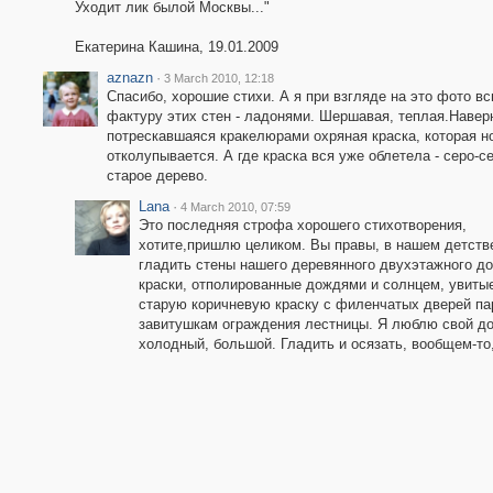
Уходит лик былой Москвы..."
Екатерина Кашина, 19.01.2009
aznazn
·
3 March 2010, 12:18
Спасибо, хорошие стихи. А я при взгляде на это фото в
фактуру этих стен - ладонями. Шершавая, теплая.Навер
потрескавшаяся кракелюрами охряная краска, которая н
отколупывается. А где краска вся уже облетела - серо-с
старое дерево.
Lana
·
4 March 2010, 07:59
Это последняя строфа хорошего стихотворения,
хотите,пришлю целиком. Вы правы, в нашем детстве
гладить стены нашего деревянного двухэтажного до
краски, отполированные дождями и солнцем, увиты
старую коричневую краску с филенчатых дверей па
завитушкам ограждения лестницы. Я люблю свой дом
холодный, большой. Гладить и осязать, вообщем-то,