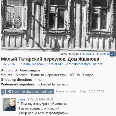
Sizes:
482×607
|
556×700
|
2456×3090
W
319,716
1,405,783
159,930
8,286
29,243
5,916
6,190
211
Малый Татарский переулок. Дом Жданова
1973
–
1975
,
Russia
,
Moscow
,
Central AO
,
Zamoskvorechye District
Author:
А. Александров
Source:
Москва. Памятники архитектуры 1830-1910 годов
Shooting direction:
north

Watermark signature:
uploaded by aznazn
3
Sign in to share your opinion
Latest comment: 4 March 2010, 07:59
Lana
·
3 March 2010, 09:39
"..Под шум неубранной листвы
И автострадных эпитафий
В мир чёрно-белых фотографий