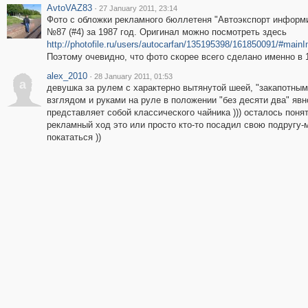
AvtoVAZ83
·
27 January 2011, 23:14
Фото с обложки рекламного бюллетеня "Автоэкспорт информ
№87 (#4) за 1987 год. Оригинал можно посмотреть здесь
http://photofile.ru/users/autocarfan/135195398/161850091/#main
Поэтому очевидно, что фото скорее всего сделано именно в 1
alex_2010
·
28 January 2011, 01:53
a
девушка за рулем с характерно вытянутой шеей, "закапотным
взглядом и руками на руле в положении "без десяти два" явн
представляет собой классического чайника ))) осталось понят
рекламный ход это или просто кто-то посадил свою подругу-
покататься ))