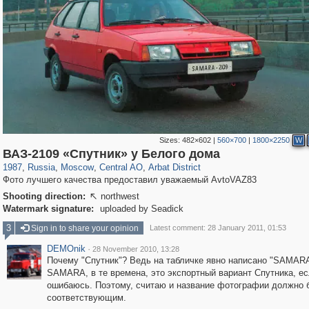
Sizes:
482×602
|
560×700
|
1800×2250
W
319,861
1,406,929
160,009
8,286
29,248
5,916
13,485
356
ВАЗ-2109 «Спутник» у Белого дома
1987
,
Russia
,
Moscow
,
Central AO
,
Arbat District
Фото лучшего качества предоставил уважаемый AvtoVAZ83
Shooting direction:
northwest

Watermark signature:
uploaded by Seadick
3
Sign in to share your opinion
Latest comment: 28 January 2011, 01:53
DEMOnik
·
28 November 2010, 13:28
Почему "Спутник"? Ведь на табличке явно написано "SAMARA 
SAMARA, в те времена, это экспортный вариант Спутника, ес
ошибаюсь. Поэтому, считаю и название фотографии должно 
соответствующим.