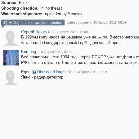
Source:
Flickr
Shooting direction:
northeast

Watermark signature:
uploaded by Seadick
3
Sign in to share your opinion
Latest comment: 10 August 2011, 08:59
Сергей Пахмутов
·
2 March 2010, 13:48
С
В 1994-м году часов на башенке уже не было. Вместо него б
установлен Государственный Герб - двуглавый орел.
Kombrig
·
10 August 2011, 07:49
Всё правильно - это 1994 год - герба РСФСР уже нет,флаги с
РФ сняты,а стёкла с 1 по 6 этаж с простых заменены на зерк
Egor
·
·
Discussed fragment
10 August 2011, 08:59
E
Явно - радар-детектор.