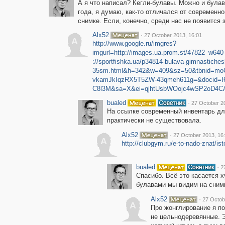
А я что написал? Кегли-булавы. Можно и булав
года, я думаю, как-то отличался от современно
снимке. Если, конечно, среди нас не появится 
Alx52
·
27 October 2013, 16:01
A
http://www.google.ru/imgres?
imgurl=http://images.ua.prom.st/47822_w640
://sportfishka.ua/p34814-bulava-gimnastiche
35sm.html&h=342&w=409&sz=50&tbnid=mo
vkamJkIqzRX5T5ZW-43qmeh611g=&docid=I
C8l3M&sa=X&ei=qjhtUsbWOojc4wSP2oD4
bualed
·
27 October 2
На ссылке современный инвентарь для
практически не существовала.
Alx52
·
27 October 2013, 16
A
http://clubgym.ru/e-to-nado-znat/ist
bualed
·
2
Спасибо. Всё это касается х
булавами мы видим на снимк
Alx52
·
27 Octob
A
Про жонглирование я по
не цельнодеревянные. Эт