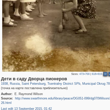
Sizes:
473×700
|
618×915
W
197,163
1,406,761
5,709
29,243
50,244
1,833
8,788
288
Дети в саду Дворца пионеров
1938
,
Russia
,
Saint Petersburg
,
Tsentralny District SPb
,
Municipal Okrug 78
(точка на карте поставлена приблизительно)
Author:
E. Raymond Wilson
Source:
http://www.swarthmore.edu/library/peace/DG051-099/dg070Wilson
26.html
Last edit 13 September 2015, 01:42