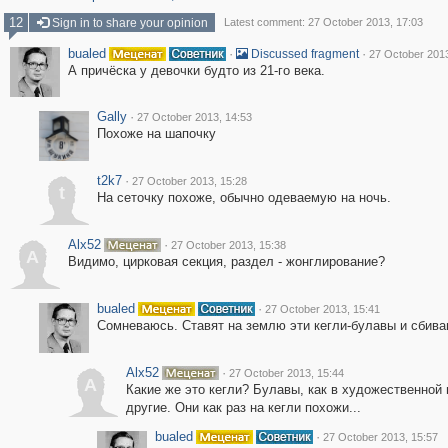
12
Sign in to share your opinion
Latest comment: 27 October 2013, 17:03
bualed
·
·
Discussed fragment
27 October 2013
А причёска у девочки будто из 21-го века.
Gally
·
27 October 2013, 14:53
Похоже на шапочку
t2k7
·
27 October 2013, 15:28
t
На сеточку похоже, обычно одеваемую на ночь.
Alx52
·
27 October 2013, 15:38
A
Видимо, цирковая секция, раздел - жонглирование?
bualed
·
27 October 2013, 15:41
Сомневаюсь. Ставят на землю эти кегли-булавы и сбива
Alx52
·
27 October 2013, 15:44
A
Какие же это кегли? Булавы, как в художественной 
другие. Они как раз на кегли похожи...
bualed
·
27 October 2013, 15:57