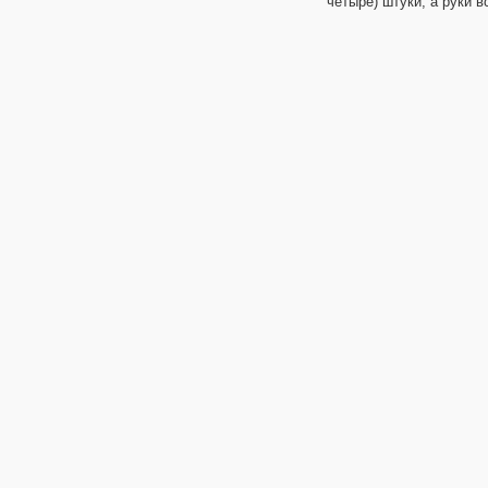
четыре) штуки, а руки в