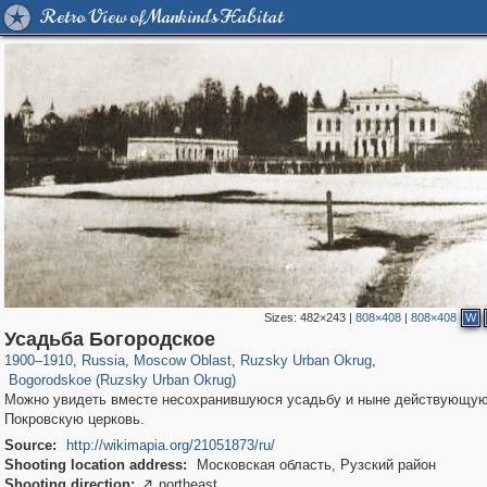
Retro View of Mankind's Habitat
Sizes:
482×243
|
808×408
|
808×408
W
96,662
1,407,857
1,691
29,263
2,355
8
Усадьба Богородское
67
1900
–
1910
,
Russia
,
Moscow Oblast
,
Ruzsky Urban Okrug
,
Bogorodskoe (Ruzsky Urban Okrug)
Можно увидеть вместе несохранившуюся усадьбу и ныне действующу
Покровскую церковь.
Source:
http://wikimapia.org/21051873/ru/
Shooting location address:
Московская область, Рузский район
Shooting direction:
northeast
