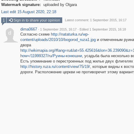
Watermark signature:
uploaded by Olgara
Last edit 15 August 2020, 22:18
1
Sign in to share your opinion
Latest comment: 1 September 2015, 16:17
dima0667
·
·
1 September 2015, 16:17
Edited 1 September 2015, 16:18
d
Согласно схеме
http://nataturka.ru/wp-
content/uploads/2010/10/bogorod_ruza1.jpg
и отмеченным руина
двора
http://wikimapia.org/#lang=ru&lat=55.425616&lon=36.239090&
how=/11999327/ru/Руины-конюшни
, усадьба была несколько в
Есть упоминание о перестроенных под жилье двух флигелях
http://history.ruza.ru/content/view/75/19/
, которые видны к восто
дороги. Расположение церкви не противоречит этому вариант