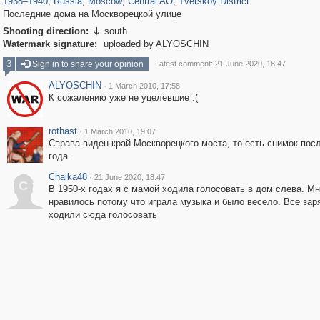
1938
–
1940
,
Russia
,
Moscow
,
Central AO
,
Tverskoy District
Последние дома на Москворецкой улице
Shooting direction:
south

Watermark signature:
uploaded by ALYOSCHIN
3
Sign in to share your opinion
Latest comment: 21 June 2020, 18:47
ALYOSCHIN
·
1 March 2010, 17:58
К сожалению уже не уцелевшие :(
rothast
·
1 March 2010, 19:07
Справа виден край Москворецкого моста, то есть снимок пос
года.
Chaika48
·
21 June 2020, 18:47
C
В 1950-х годах я с мамой ходила голосовать в дом слева. М
нравилось потому что играла музыка и было весело. Все зар
ходили сюда голосовать