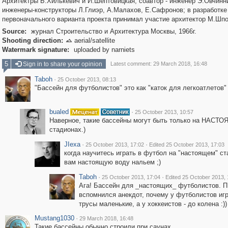
Архитектры Б.Хилькевич и И.Шептовицкая, соавтор - инженер Э.Овчинн
инженеры-конструкторы Л.Глиэр, А.Малахов, Е.Сафронов; в разработке
первоначального варианта проекта принимал участие архитектор М.Шп
Source:
журнал Строительство и Архитектура Москвы, 1966г.
Shooting direction:
aerial/satellite

Watermark signature:
uploaded by narniets
5
Sign in to share your opinion
Latest comment: 29 March 2018, 16:48
Taboh
·
25 October 2013, 08:13
"Бассейн для футболистов" это как "каток для легкоатлетов" 
bualed
·
25 October 2013, 10:57
Наверное, такие бассейны могут быть только на НАСТ
стадионах.)
JIexa
·
·
25 October 2013, 17:02
Edited 25 October 2013, 17:03
когда научитесь играть в футбол на "настоящем" с
вам настоящую воду нальем ;)
Taboh
·
·
25 October 2013, 17:04
Edited 25 October 2013, 
Ага! Бассейн для _настоящих_ футболистов. П
вспомнился анекдот, почему у футболистов иг
трусы маленькие, а у хоккеистов - до колена :))
Mustang1030
·
29 March 2018, 16:48
Такие бассейны обычно строили при саунах.