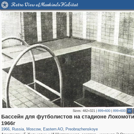
Retro View of Mankind's Habitat
Sizes:
482×321
|
899×600
|
899×600
W
Бассейн для футболистов на стадионе Локомоти
319,780
1,406,489
8,286
20,925
29,243
306
2,400
55
1966г
1966
,
Russia
,
Moscow
,
Eastern AO
,
Preobrazhenskoye