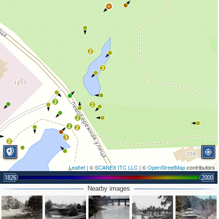
2
3
2
2
2
2
2
3
2
Leaflet
| ©
SCANEX ITC LLC
| ©
OpenStreetMap
contributors
1826
2000
Nearby images
2