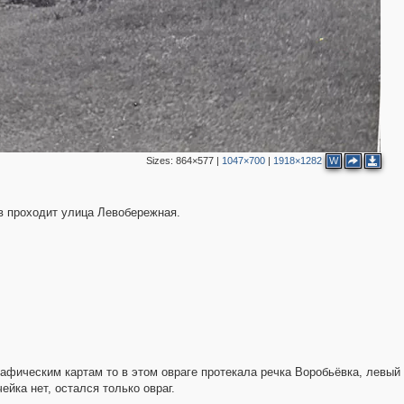
Sizes:
864×577
|
1047×700
|
1918×1282
W
ив проходит улица Левобережная.
2
рафическим картам то в этом овраге протекала речка Воробьёвка, левый
ейка нет, остался только овраг.