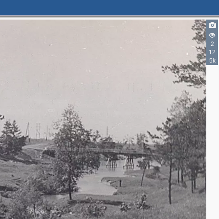
2
12
5k