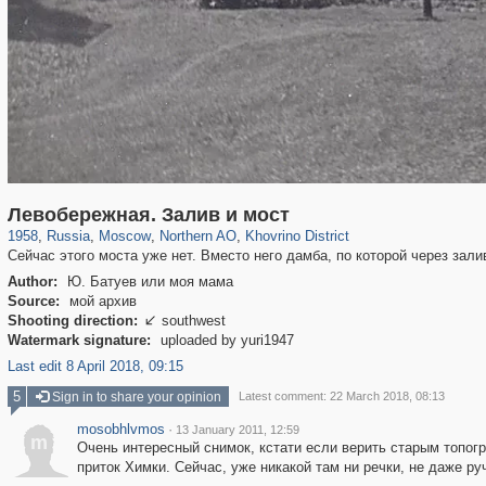
319,864
1,406,840
8,286
22,540
29,243
598
768
8
Левобережная. Залив и мост
1958
,
Russia
,
Moscow
,
Northern AO
,
Khovrino District
Сейчас этого моста уже нет. Вместо него дамба, по которой через зал
Author:
Ю. Батуев или моя мама
Source:
мой архив
Shooting direction:
southwest

Watermark signature:
uploaded by yuri1947
Last edit 8 April 2018, 09:15
5
Sign in to share your opinion
Latest comment: 22 March 2018, 08:13
mosobhlvmos
·
13 January 2011, 12:59
m
Очень интересный снимок, кстати если верить старым топог
приток Химки. Сейчас, уже никакой там ни речки, не даже руч