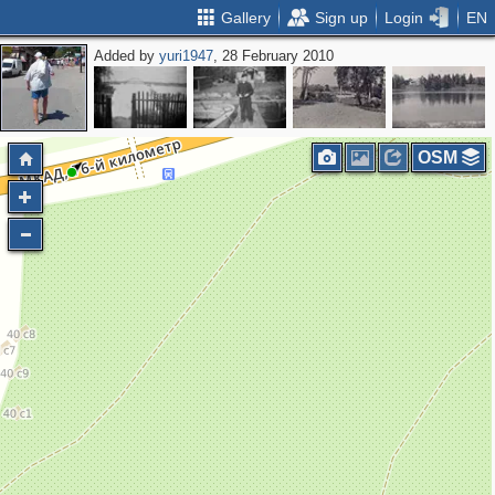
Gallery
Sign up
Login
EN
Added by
yuri1947
, 28 February 2010
OSM