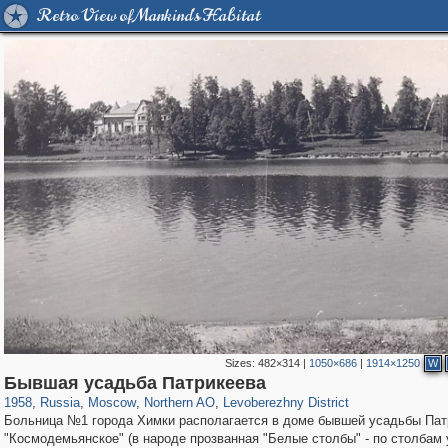
Retro View of Mankind's Habitat
Sizes:
482×314
|
1050×686
|
1914×1250
W
319,878
1,407,131
8,286
22,544
29,248
598
1,905
22
Бывшая усадьба Патрикеева
1958
,
Russia
,
Moscow
,
Northern AO
,
Levoberezhny District
Больница №1 города Химки располагается в доме бывшей усадьбы Пат
"Космодемьянское" (в народе прозванная "Белые столбы" - по столбам 