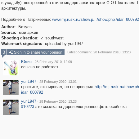
в усадьбу), построенной в стиле модерн архитектором Ф.О.Шехтелем. 
архитектуры.
Подробнее о Патрикеевых
www.mj.rusk.ru/show.p.../show.php?idar=800792
Author:
Батуев
Source:
мой архив
Shooting direction:
southwest

Watermark signature:
uploaded by yuri1947
3
Sign in to share your opinion
Latest comment: 28 February 2010, 13:23
Юлия
·
28 February 2010, 12:09
ссылка не работает
yuri1947
·
28 February 2010, 13:01
простите, скопировал, но не проверил
http://mj.rusk.ru/show.p
idar=800792
yuri1947
·
28 February 2010, 13:23
#10223
это ссылка на дореволюционное фото особняка.