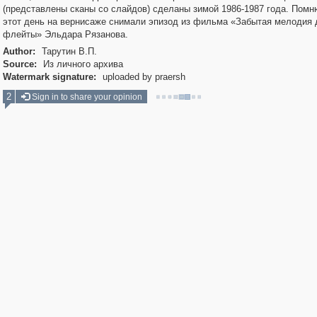
(представлены сканы со слайдов) сделаны зимой 1986-1987 года. Помню
этот день на вернисаже снимали эпизод из фильма «Забытая мелодия 
флейты» Эльдара Рязанова.
Author:
Тарутин В.П.
Source:
Из личного архива
Watermark signature:
uploaded by praersh
2
Sign in to share your opinion