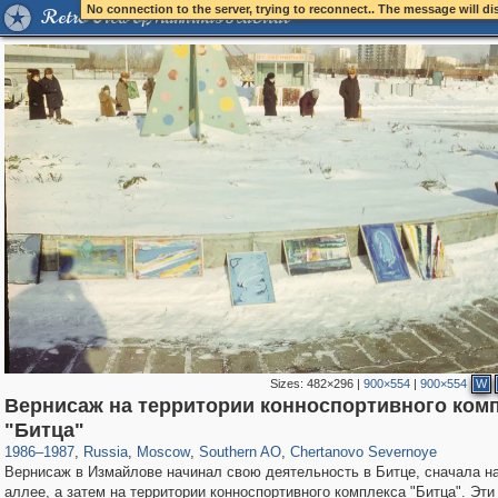
No connection to the server, trying to reconnect.. The message will d
Retro View of Mankind's Habitat
Sizes:
482×296
|
900×554
|
900×554
W
Вернисаж на территории конноспортивного ком
319,968
1,407,823
8,295
21,673
29,263
392
1,030
11
"Битца"
1986
–
1987
,
Russia
,
Moscow
,
Southern AO
,
Chertanovo Severnoye
Вернисаж в Измайлове начинал свою деятельность в Битце, сначала н
аллее, а затем на территории конноспортивного комплекса "Битца". Эти