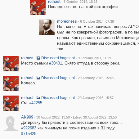
rothast
·
5 October 2014, 18:13
Последнего нет на этой фотографии.
moreorless
·
6 October 2014, 07:38
Нет, конечно. Я так понимаю, вопрос ALY
был не по конкретной фотографии, а по вы
целом. Как правило, павильон Механизаци
называют единственным сохранившимся, н
так.
rothast
·
·
Discussed fragment
9 January 2011, 11:39
Место съемки
#30401
. Снято оттуда в сторону реки.
rothast
·
·
Discussed fragment
29 January 2016, 15:48
Колесо.
rothast
·
·
Discussed fragment
29 January 2016, 15:57
См.
#42255
AK999
·
·
30 August 2022, 13:50
Edited 30 August 2022, 13:50
A
Датировку бы привести в соотвествии на всех трёх...
#922683
как минимум не позже издания в 31 году..
#715428