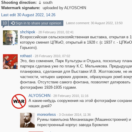
Shooting direction:
south

Watermark signature:
uploaded by ALYOSCHIN
Last edit 30 August 2022, 14:26
10
Sign in to share your opinion
Latest comment: 30 August 2022, 13:50
shchipok
·
28 February 2010, 02:41
Всероссийская сельскохозяйственная выставка, открытая в 19
которую сменил ЦПКиО, открытый в 1928 г. (с 1937 г. - ЦПКиО
Горького).
rothast
·
28 February 2010, 07:02
Это, без сомнения, Парк Культуры и Отдыха, поскольку план
партера сделана уже по плану К.С. Мельникова. Предыдуща
планировка, сделанная для Выставки И.В. Жолтовским, не и
частности, четырех широких дорожек, образующих ромб вокр
фонтана. Отсутствие самого фонтана, позволяет датировать
фотографию 1928-1935 годами.
ALYOSCHIN
·
28 February 2010, 11:16
А какие-нибудь сооружения на этой фотографии сохрани
наших дней?
moreorless
·
3 October 2014, 11:36
Руины павильона Механизации (Машиностроения) и
перестроенный корпус завода Бромлея