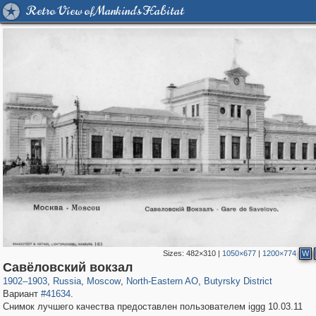
Retro View of Mankind's Habitat
Sizes:
482×310
|
1050×677
|
1200×774
W
319,864
1,406,799
8,286
24,490
29,243
250
779
8
Савёловский вокзал
1902
–
1903
,
Russia
,
Moscow
,
North-Eastern AO
,
Butyrsky District
Вариант
#41634
.
Снимок лучшего качества предоставлен пользователем iggg 10.03.11