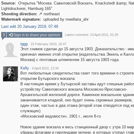
Source:
Открытка "Москва. Савеловскiй Вокзалъ. Knackstedt &amp; Natl
Lightdruckerei, Hamburg 165"
Shooting direction:
northeast

Watermark signature:
uploaded by meellaira_ahr
Last edit 20 January 2019, 07:49
3
Sign in to share your opinion
Latest comment: 13 April 2011, 01:29
iggg
·
15 February 2010, 16:47
i
Этот снимок сделан до 15 августа 1903. Доказательство - им
оригинал именно этой открытки (издательства Эккель и Калл
Москва) с почтовым штемпелем 15 августа 1903 года.
Kelly
·
6 April 2010, 12:34
Вот любопытные свидетельства газет того времени о строите
открытии Бутырского вокзала:
В настоящее время у Бутырской заставы идут спешные рабо
устройству Савеловского вокзала Московско-Ярославско-
Архангельской железной дороги. Каменное вокзальное здани
заканчивается кладкой, оно будет очень скромных размеров,
один этаж, частью в два этажа (второй этаж отводится под к
служащих).
«Московский ведомости», 1901 г., июля 8-го
Новое здание вокзала и весь станционный двор с утра 10 ма
убраны флагами и гирляндами зелени, в которых утопал гла