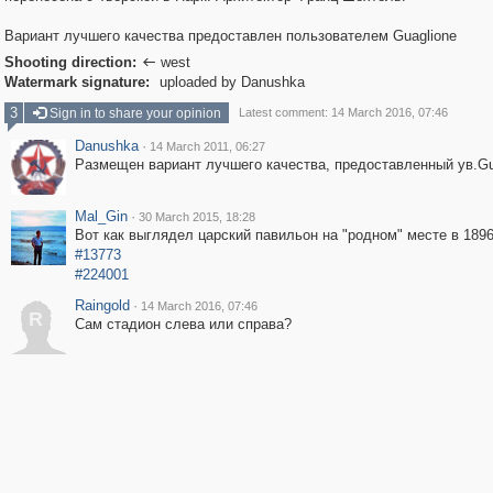
Вариант лучшего качества предоставлен пользователем Guaglione
Shooting direction:
west

Watermark signature:
uploaded by Danushka
3
Sign in to share your opinion
Latest comment: 14 March 2016, 07:46
Danushka
·
14 March 2011, 06:27
Размещен вариант лучшего качества, предоставленный ув.Gu
Mal_Gin
·
30 March 2015, 18:28
Вот как выглядел царский павильон на "родном" месте в 1896 
#13773
#224001
Raingold
·
14 March 2016, 07:46
R
Сам стадион слева или справа?