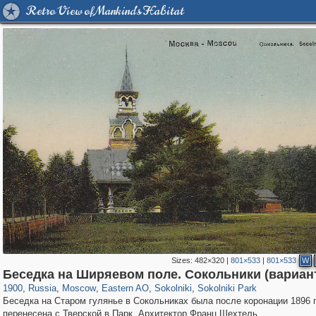
Retro View of Mankind's Habitat
Sizes:
482×320
|
801×533
|
801×533
W
319,864
1,406,686
8,286
20,939
29,243
306
5,623
49
2,775
6
Беседка на Ширяевом поле. Сокольники (вариан
1900
,
Russia
,
Moscow
,
Eastern AO
,
Sokolniki
,
Sokolniki Park
Беседка на Старом гулянье в Сокольниках была после коронации 1896 
перенесена с Тверской в Парк. Архитектор Франц Шехтель.