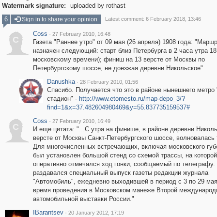
Watermark signature:
uploaded by rothast
6
Sign in to share your opinion
Latest comment: 6 February 2018, 13:46
Coss
·
27 February 2010, 16:48
C
Газета "Раннее утро" от 09 мая (26 апреля) 1908 года: "Марш
назначен следующий: старт близ Петербурга в 2 часа утра 18
московскому времени); финиш на 13 версте от Москвы по
Петербургскому шоссе, не доезжая деревни Никольское"
Danushka
·
28 February 2010, 01:56
Спасибо. Получается что это в районе нынешнего метро
стадион" -
http://www.etomesto.ru/map-depo_3/?
find=1&x=37.482604980469&y=55.837735159537#
Coss
·
27 February 2010, 16:49
C
И еще цитата: "...С утра на финише, в районе деревни Николь
версте от Москвы Санкт-Петербургского шоссе, волновалась 
Для многочисленных встречающих, включая московского губ
был установлен большой стенд со схемой трассы, на которой
оперативно отмечался ход гонки, сообщаемый по телеграфу.
раздавался специальный выпуск газеты редакции журнала
"Автомобиль", ежедневно выходившей в период с 3 по 29 мая 
время проведения в Московском манеже Второй международ
автомобильной выставки России."
IBarantsev
·
20 January 2012, 17:19