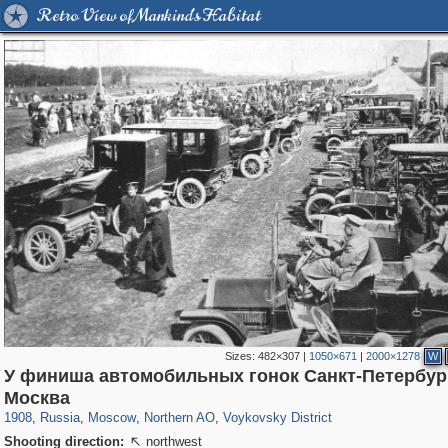
Retro View of Mankind's Habitat
Sizes:
482×307
|
1050×671
|
2000×1278
W
У финиша автомобильных гонок Санкт-Петербур
319,864
1,406,707
8,286
22,539
29,243
598
1,077
10
Москва
1908
,
Russia
,
Moscow
,
Northern AO
,
Voykovsky District
Shooting direction:
northwest
