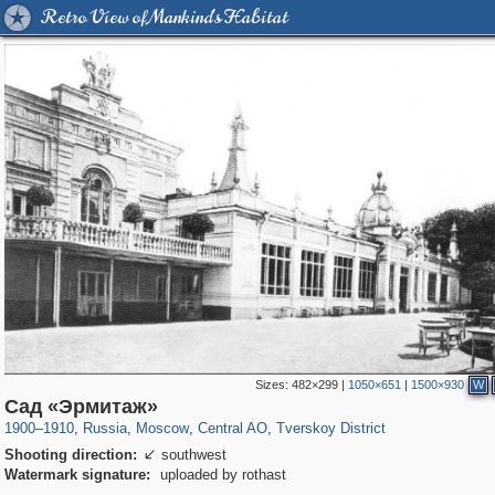
Retro View of Mankind's Habitat
Sizes:
482×299
|
1050×651
|
1500×930
W
319,780
1,406,489
159,978
8,286
29,243
5,916
53,034
2,283
Сад «Эрмитаж»
1900
–
1910
,
Russia
,
Moscow
,
Central AO
,
Tverskoy District
Shooting direction:
southwest

Watermark signature:
uploaded by rothast