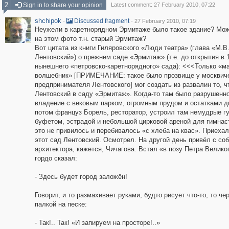
2
Sign in to share your opinion
Latest comment: 27 February 2010, 07:22
shchipok
·
·
Discussed fragment
27 February 2010, 07:19
Неужели в каретнорядном Эрмитаже было такое здание? Мож
на этом фото т.н. старый Эрмитаж?
Вот цитата из книги Гиляровского «Люди театра» (глава «М.В
Лентовский») о прежнем саде «Эрмитаж» (т.е. до открытия в 1
нынешнего «петровско-каретнорядного» сада): <<<Только «ма
волшебник» [ПРИМЕЧАНИЕ: такое было прозвище у москвич
предпринимателя Лентовского] мог создать из развалин то, ч
Лентовский в саду «Эрмитаж». Когда-то там было разрушенн
владение с вековым парком, огромным прудом и остатками д
потом француз Борель, ресторатор, устроил там немудрые г
буфетом, эстрадой и небольшой цирковой ареной для гимнас
это не привилось и перебивалось «с хлеба на квас». Приехал 
этот сад Лентовский. Осмотрел. На другой день привёл с со
архитектора, кажется, Чичагова. Встал «в позу Петра Велико
гордо сказал:
- Здесь будет город заложён!
Говорит, и то размахивает руками, будто рисует что-то, то че
палкой на песке:
- Так!.. Так! «И запируем на просторе!..»