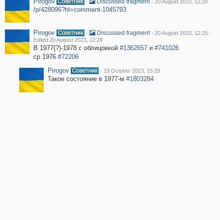
Pirogov
·
·
Discussed fragment
20 August 2023, 12:20
/p/428096?hl=comment-1045793
Pirogov
·
·
·
Discussed fragment
20 August 2023, 12:25
Edited 20 August 2023, 12:29
В 1977(?)-1978 с облицовкой
#1362657
и
#741026
ср 1976
#72206
Pirogov
·
19 October 2023, 15:28
Такое состояние в 1977-м
#1803284