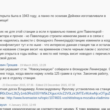
ткрыта была в 1943 году, а панно по эскизам Дейнеки изготавливали в
ающе!
их не для этой станции а если я правильно помню для Павелецкой -
ктора и прочее - но Павелецкую строили немногим ранее и в связи с
не надеялись вывести с блокадного Ленинграда)станцию изменили а когда
 конфликтуют тут и по ныне - что интересно данная станция так и остала
е и название станции весит на временном стекле черным лаком с золоти
ия открыта в годы войны - в место неё теперь висит новодел с перечис
овой доске.
вич Грошев
·
19 March 2015, 13:28
рая украшает ст.м. "Новокузнецкую" собирали в блокадном Ленинграде. 
но тогда, когда ввели норму хлеба 125 грамм в сутки. Закончив работу
у же в отделку станции.
·
·
23 December 2015, 07:36
Edited 23 December 2015, 07:38
тная доска Владимиру Александровичу Фролову установлена на станции
HR0cDovL2ltZy1mb3RraS55YW5kZXgucnUvZ2V0Lzk1MTEvMzkwNjcxOTguZ
тах:
http://www.livemaster.ru/topic/1074601-voshititelnaya-mozaika-vladimira-
ayun
·
4 January 2016, 12:49
история хронологически не соответствует ничему. К тому времени, как 