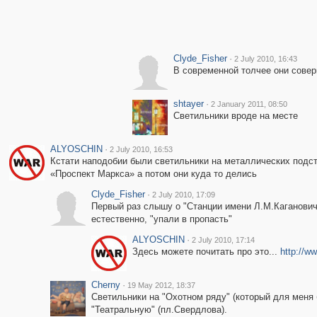
Clyde_Fisher
·
2 July 2010, 16:43
В современной толчее они сове
shtayer
·
2 January 2011, 08:50
Светильники вроде на месте
ALYOSCHIN
·
2 July 2010, 16:53
Кстати наподобии были светильники на металлических подста
«Проспект Маркса» а потом они куда то делись
Clyde_Fisher
·
2 July 2010, 17:09
Первый раз слышу о "Станции имени Л.М.Кагановича
естественно, "упали в пропасть"
ALYOSCHIN
·
2 July 2010, 17:14
Здесь можете почитать про это...
http://w
Cherny
·
19 May 2012, 18:37
Светильники на "Охотном ряду" (который для меня 
"Театральную" (пл.Свердлова).