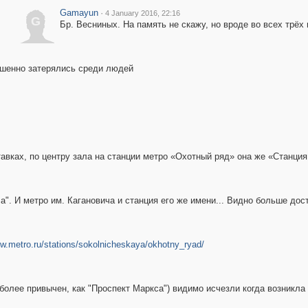
Gamayun
·
4 January 2016, 22:16
G
Бр. Весниных. На память не скажу, но вроде во всех трёх 
ршенно затерялись среди людей
вках, по центру зала на станции метро «Охотный ряд» она же «Станция
". И метро им. Кагановича и станция его же имени... Видно больше дос
ww.metro.ru/stations/sokolnicheskaya/okhotny_ryad/
более привычен, как "Проспект Маркса") видимо исчезли когда возникла