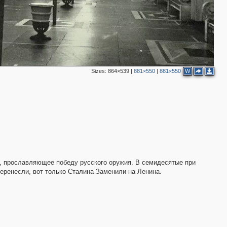
Sizes:
864×539
|
881×550
|
881×550
W
3
5
4
3
4
2
о, прославляющее победу русского оружия. В семидесятые при
перенесли, вот только Сталина Заменили на Ленина.