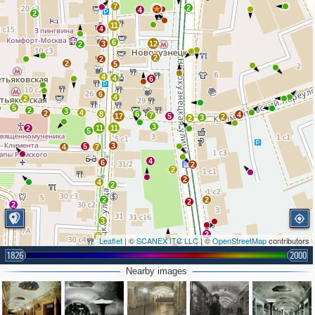
7
2
7
4
2
11
4
6
3
12
2
2
2
2
5
4
4
6
6
4
2
5
2
3
4
2
8
6
4
7
17
5
2
3
2
3
2
11
11
5
3
5
4
7
4
6
2
2
2
4
2
2
2
2
2
3
2
5
Leaflet
| ©
SCANEX ITC LLC
| ©
OpenStreetMap
contributors
8
1826
2000
2
2
3
2
Nearby images
2
2
2
2
2