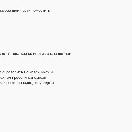
илизованной части поместить
но. У Тона там скамьи из разноцветного
 обретались на источниках и
ся, он просочился сквозь
 свернете направо, то увидите