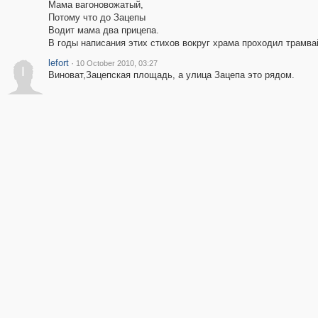
Мама вагоновожатый,
Потому что до Зацепы
Водит мама два прицепа.
В годы написания этих стихов вокруг храма проходил трамвай
lefort
·
10 October 2010, 03:27
l
Виноват,Зацепская площадь, а улица Зацепа это рядом.