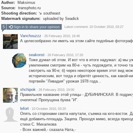
Author:
Maksimus
Source:
transphoto.ru
Shooting direction:
southeast

Watermark signature:
uploaded by Seadick
5
Sign in to share your opinion
Latest comment: 10 October 2010, 03:27
Vanchouzzz
·
26 February 2010, 16:46
А целесообразно ли иметь на этом сайте подобные фотограф
seakonst
·
26 February 2010, 17:20
Тоже думал об этом. И вот что в итоге надумал: а) мы у
умилением смотрим на 80-е - чуть подождите, и точно т
смотреть на 90-е; б) через некоторое время этот вид мож
историческим, вот тогда и обретёт ценность, как какой-н
портвейн "Ливадия" урожая 1978 года...
shchipok
·
26 February 2010, 19:00
Правильное название этой улицы - ДУБИНИНСКАЯ. В подрис
очепятка! Пропущена буква "И".
lefort
·
10 October 2010, 03:20
l
Опять со сторонами света напутали, съемка на юго-восток. Д
ещё добавить-площадь Зацепа. Проходя мимо, всегда приход
стихи С. Михалкова
- Всех важней,- сказала Ната,-