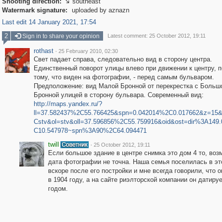
Shooting direction:
southeast

Watermark signature:
uploaded by aznazn
Last edit 14 January 2021, 17:54
2
Sign in to share your opinion
Latest comment: 25 October 2012, 19:11
rothast
·
25 February 2010, 02:30
Свет падает справа, следовательно вид в сторону центра.
Единственный поворот улицы влево при движении к центру, 
тому, что виден на фотографии, - перед самым бульваром.
Предположение: вид Малой Бронной от перекрестка с Больш
Бронной улицей в сторону бульвара. Современный вид:
http://maps.yandex.ru/?
ll=37.582437%2C55.766425&spn=0.042014%2C0.017662&z=15
Cstv&ol=stv&oll=37.596856%2C55.759916&oid&ost=dir%3A149
C10.547978~spn%3A90%2C64.094471
twill
·
25 October 2012, 19:11
Если большое здание в центре снимка это дом 4 то, воз
дата фотографии не точна. Наша семья поселилась в э
вскоре после его постройки и мне всегда говорили, что о
в 1904 году, а на сайте риэлторской компании он датиру
годом.