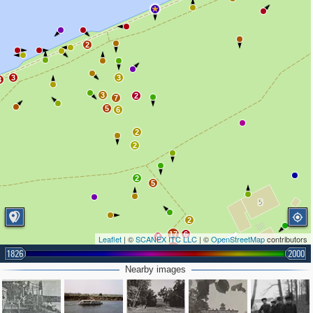
2
3
3
3
3
2
7
5
6
2
2
2
5
2
17
6
4
Leaflet
| ©
SCANEX ITC LLC
| ©
OpenStreetMap
contributors
11
6
1826
2000
2
Nearby images
3
3
2
7