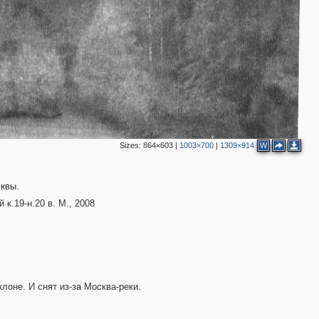
Sizes:
864×603
|
1003×700
|
1309×914
W
сквы.
к.19-н.20 в. М., 2008
лоне. И снят из-за Москва-реки.