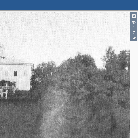
1
7
5k