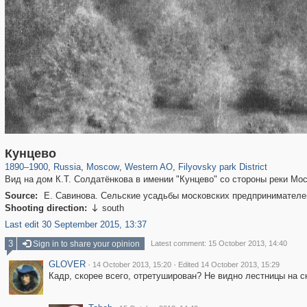
319,861
1,406,857
8,286
27,129
29,243
310
2,475
42
Кунцево
1890
–
1900
,
Russia
,
Moscow
,
Western AO
,
Filyovsky park District
Вид на дом К.Т. Солдатёнкова в имении "Кунцево" со стороны реки Мо
Source:
Е. Савинова. Сельские усадьбы московских предпринимателей 
Shooting direction:
south

Last edit 30 September 2015, 13:37
3
Sign in to share your opinion
Latest comment: 15 October 2013, 14:40
GLOVER
·
·
14 October 2013, 15:20
Edited 14 October 2013, 15:29
Кадр, скорее всего, отретуширован? Не видно лестницы на ск