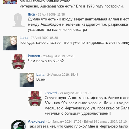
Машин только больше стало.
Интересно, Ашхабад уже есть? Его в 1973 году построили.
flixa
·
23 April 2009, 11:38
f
Думаю что есть - к входу ведет центральная аллея и ес
между Ашхабадом и зеленым квадратом т.е. разрисовка
указывает на наличие кинотеатра
Lana
·
27 April 2009, 08:38
Господи, какое счастье, что я уже почти двадцать лет не живу
konvert
·
23 August 2019, 22:20
Чем плохо-то было?
Lana
·
24 August 2019, 15:48
Всем.
konvert
·
24 August 2019, 19:21
Сочувствую. А вот мне там(но чуть ближе к лес
80х - нач.90х,всем было хорошо! Да и нынче,раз
месяц,всю Чертановскую ул. проезжаю от Бал
Янгеля,и с большим удовольствием!!
Alexdiezel
·
·
14 January 2024, 17:09
Edited 14 January 2024, 17:10
Таки ответа нет, что было плохо? Мне в Чертаново было