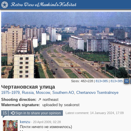
Retro View of Mankind's Habitat
Sizes:
482×228
|
813×385
|
813×385
W
319,780
1,406,516
8,286
21,637
29,243
390
477
1
Чертановская улица
1975
–
1979
,
Russia
,
Moscow
,
Southern AO
,
Chertanovo Tsentralnoye
Shooting direction:
northeast

Watermark signature:
uploaded by seakonst
15
Sign in to share your opinion
Latest comment: 14 January 2024, 17:09
kenzu
·
20 April 2009, 02:28
Почти ничего не изменилось)