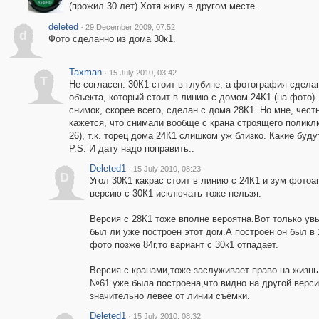
(прожил 30 лет) Хотя живу в другом месте.
deleted
·
29 December 2009, 07:52
d
Фото сделанно из дома 30к1.
Taxman
·
15 July 2010, 03:42
T
Не согласен. 30К1 стоит в глубине, а фотография сдела
объекта, который стоит в линию с домом 24К1 (на фото)
снимок, скорее всего, сделан с дома 28К1. Но мне, честн
кажется, что снимали вообще с крана строящего поликли
26), т.к. торец дома 24К1 слишком уж близко. Какие буд
P.S. И дату надо поправить..
Deleted1
·
15 July 2010, 08:23
D
Угол 30К1 какрас стоит в линию с 24К1 и зум фотоа
версию с 30К1 исключать тоже нельзя.
Версия с 28К1 тоже вполне вероятна.Вот только ув
был ли уже построен этот дом.А построен он был в 
фото позже 84г,то вариант с 30к1 отпадает.
Версия с кранами,тоже заслуживает право на жизнь
№61 уже была построена,что видно на другой верс
значительно левее от линии съёмки.
Deleted1
·
15 July 2010, 08:32