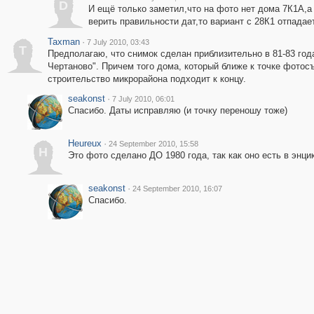
D
И ещё только заметил,что на фото нет дома 7К1А,а
верить правильности дат,то вариант с 28К1 отпадае
Taxman
·
7 July 2010, 03:43
T
Предполагаю, что снимок сделан приблизительно в 81-83 года
Чертаново". Причем того дома, который ближе к точке фотосъ
строительство микрорайона подходит к концу.
seakonst
·
7 July 2010, 06:01
Спасибо. Даты исправляю (и точку переношу тоже)
Heureux
·
24 September 2010, 15:58
H
Это фото сделано ДО 1980 года, так как оно есть в энци
seakonst
·
24 September 2010, 16:07
Спасибо.