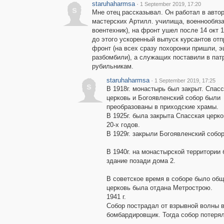
staruhaharmsa
·
1 September 2019, 17:20
s
Мне отец рассказывал. Он работал в авто
мастерских Артилл. училища, военнообяз
воентехник), на фронт ушел после 14 окт 19
до этого ускоренный выпуск курсантов отп
фронт (на всех сразу похоронки пришли, 
разбомбили), а служащих поставили в патр
рубильникам.
staruhaharmsa
·
1 September 2019, 17:25
s
В 1918г. монастырь был закрыт. Спас
церковь и Богоявленский собор были
преобразованы в приходские храмы.
В 1925г. была закрыта Спасская церк
20-х годов.
В 1929г. закрыли Богоявленский собор
В 1940г. на монастырской территори
здание позади дома 2.
В советское время в соборе было об
церковь была отдана Метрострою.
1941 г.
Собор пострадал от взрывной волны в
бомбардировщик. Тогда собор потеря