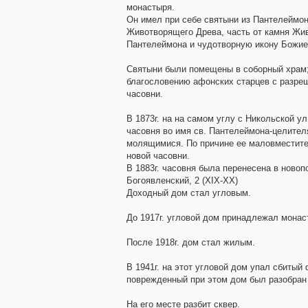
монастыря.
Он имел при себе святыни из Пантелеймон
Животворящего Древа, часть от камня Жив
Пантелеймона и чудотворную икону Божие
Святыни были помещены в соборный храм;
благословению афонских старцев с разре
часовни.
В 1873г. на на самом углу с Никольской у
часовня во имя св. Пантелеймона-целител
молящимися. По причине ее маловместител
новой часовни.
В 1883г. часовня была перенесена в новоп
Богоявленский, 2 (XIX-XX)
Доходный дом стал угловым.
До 1917г. угловой дом принадлежал мона
После 1918г. дом стал жилым.
В 1941г. на этот угловой дом упал сбиты
поврежденный при этом дом был разобран 
На его месте разбит сквер.