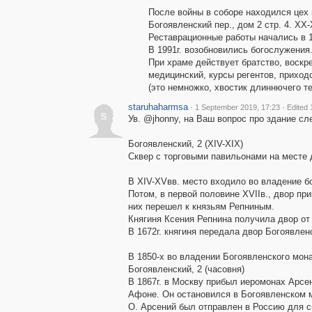
После войны в соборе находился цех
Богоявленский пер., дом 2 стр. 4. XX-
Реставрационные работы начались в 19
В 1991г. возобновились богослужения
При храме действует братство, воскр
медицинский, курсы регентов, приход
(это немножко, хвостик длиннючего т
staruhaharmsa
·
·
1 September 2019, 17:23
Edited 
s
Ув. @jhonny, на Ваш вопрос про здание сл
Богоявленский, 2 (XIV-XIX)
Сквер с торговыми павильонами на месте д
В XIV-XVвв. место входило во владение 
Потом, в первой половине XVIIв., двор п
них перешел к князьям Репниным.
Княгиня Ксения Репнина получила двор от 
В 1672г. княгиня передала двор Богоявле
В 1850-х во владении Богоявленского мон
Богоявленский, 2 (часовня)
В 1867г. в Москву прибыл иеромонах Арсе
Афоне. Он остановился в Богоявленском 
О. Арсений был отправлен в Россию для 