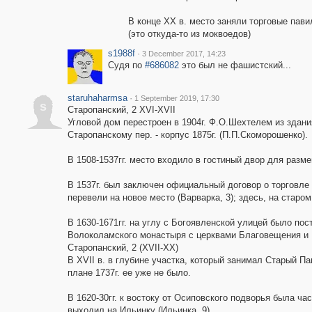
В конце XX в. место заняли торговые пави
(это откуда-то из моквоедов)
s1988f
·
3 December 2017, 14:23
Судя по
#686082
это был не фашистский...
staruhaharmsa
·
1 September 2019, 17:30
s
Старопанский, 2 XVI-XVII
Угловой дом перестроен в 1904г. Ф.О.Шехтелем из здания
Старопанскому пер. - корпус 1875г. (П.П.Скоморошенко).
В 1508-1537гг. место входило в гостиный двор для разм
В 1537г. был заключен официальный договор о торговле
перевели на новое место (Варварка, 3); здесь, на старо
В 1630-1671гг. на углу с Богоявленской улицей было по
Волоколамского монастыря с церквами Благовещения и 
Старопанский, 2 (XVII-XX)
В XVII в. в глубине участка, который занимал Старый Па
плане 1737г. ее уже не было.
В 1620-30гг. к востоку от Осиповского подворья была ча
выходил на Ильинку (Ильинка, 9).