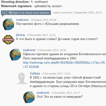
Shooting direction:
northwest

Watermark signature:
uploaded by aznazn
11
Sign in to share your opinion
Latest comment: 2 September 2025, 20:15
seakonst
·
10 August 2011, 02:26
Поставлено фото с бОльшим разрешением.
jhonny
·
8 November 2017, 12:11
А что было в здании слева? До каких годов оно стояло?
seakonst
·
8 November 2017, 18:31
Офисно-торговое здание во владении Богоявленского м
Пало жертвой бомбардировки в 1941:
http://retromap.ru/m.php#l=061942&r=0020092&z=17&y=55
=37.622546
SaNata
·
2 December 2017, 13:41
S
В 1941 г. на монастырь упал сбитый фашистский
бомбардировщик. Был разрушен верх Богоявленско
и здания со стороны улицы 25-го Октября (Никольск
seakonst
·
3 December 2017, 14:17
Ого! Это из каких-то мемуаров?