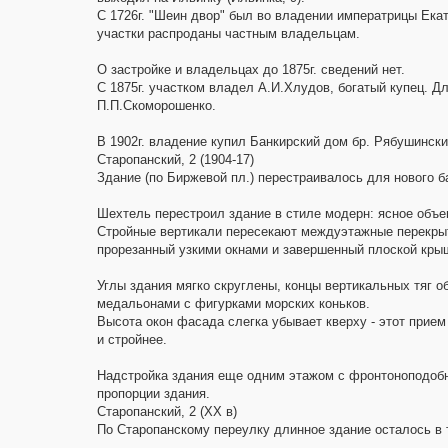
С 1726г. "Шеин двор" был во владении императрицы Екат
участки распроданы частным владельцам.
О застройке и владельцах до 1875г. сведений нет.
С 1875г. участком владел А.И.Хлудов, богатый купец. Д
П.П.Скоморошенко.
В 1902г. владение купил Банкирский дом бр. Рябушински
Старопанский, 2 (1904-17)
Здание (по Биржевой пл.) перестраивалось для нового ба
Шехтель перестроил здание в стиле модерн: ясное объ
Стройные вертикали пересекают междуэтажные перекрыт
прорезанный узкими окнами и завершенный плоской кры
Углы здания мягко скруглены, концы вертикальных тяг о
медальонами с фигурками морских коньков.
Высота окон фасада слегка убывает кверху - этот прием
и стройнее.
Надстройка здания еще одним этажом с фронтоноподоб
пропорции здания.
Старопанский, 2 (XX в)
По Старопанскому переулку длинное здание осталось в т