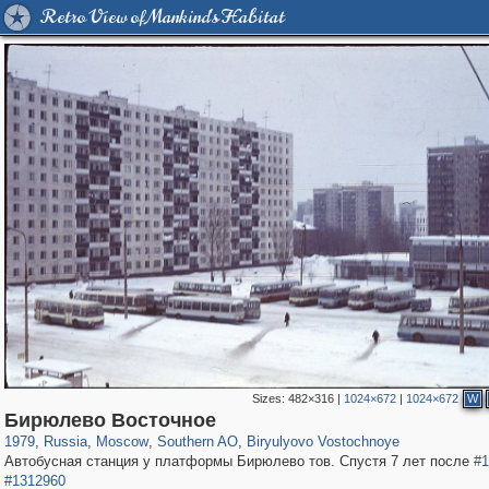
Retro View of Mankind's Habitat
Sizes:
482×316
|
1024×672
|
1024×672
W
319,780
1,406,294
8,286
21,637
29,243
390
777
17
Бирюлево Восточное
1979
,
Russia
,
Moscow
,
Southern AO
,
Biryulyovo Vostochnoye
Автобусная станция у платформы Бирюлево тов. Спустя 7 лет после
#1
#1312960