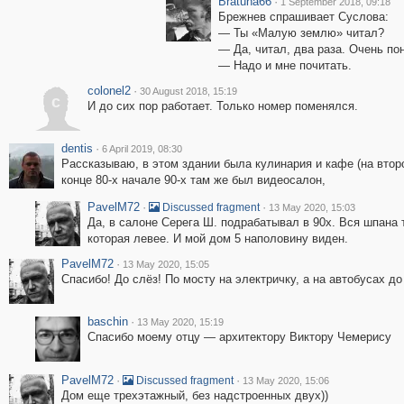
Bratuha66
·
1 September 2018, 09:18
Брежнев спрашивает Суслова:
— Ты «Малую землю» читал?
— Да, читал, два раза. Очень по
— Надо и мне почитать.
colonel2
·
30 August 2018, 15:19
c
И до сих пор работает. Только номер поменялся.
dentis
·
6 April 2019, 08:30
Рассказываю, в этом здании была кулинария и кафе (на второ
конце 80-х начале 90-х там же был видеосалон,
PavelM72
·
·
Discussed fragment
13 May 2020, 15:03
Да, в салоне Серега Ш. подрабатывал в 90х. Вся шпана
которая левее. И мой дом 5 наполовину виден.
PavelM72
·
13 May 2020, 15:05
Спасибо! До слёз! По мосту на электричку, а на автобусах до
baschin
·
13 May 2020, 15:19
Спасибо моему отцу — архитектору Виктору Чемерису
PavelM72
·
·
Discussed fragment
13 May 2020, 15:06
Дом еще трехэтажный, без надстроенных двух))