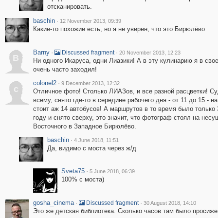
отсканировать.
baschin
·
12 November 2013, 09:39
Какие-то похожие есть, но я не уверен, что это Бирюлёво
Barny
·
·
Discussed fragment
20 November 2013, 12:23
B
Ни одного Икаруса, одни Лиазики! А в эту кулинарию я в сво
очень часто заходил!
colonel2
·
9 December 2013, 12:32
c
Отличное фото! Столько ЛИАЗов, и все разной расцветки! Су
всему, снято где-то в середине рабочего дня - от 11 до 15 - н
стоит аж 14 автобусов! А маршрутов в то время было только 3
году и снято сверху, это значит, что фотограф стоял на н
Восточного в Западное Бирюлёво.
baschin
·
4 June 2018, 11:51
Да, видимо с моста через ж/д
Sveta75
·
5 June 2018, 06:39
100% с моста)
gosha_cinema
·
·
Discussed fragment
30 August 2018, 14:10
Это же детская библиотека. Сколько часов там было просиже