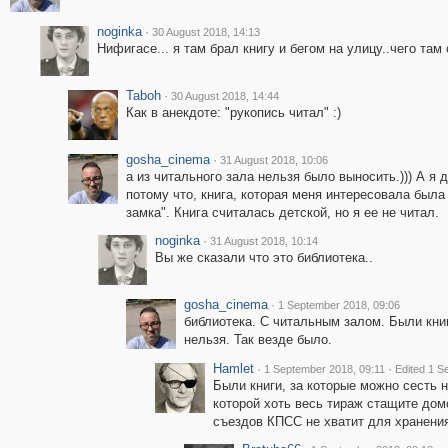
noginka
·
30 August 2018, 14:13
Нифигасе... я там брал книгу и бегом на улицу..чего там 
Taboh
·
30 August 2018, 14:44
Как в анекдоте: "рукопись читал" :)
gosha_cinema
·
31 August 2018, 10:06
а из читального зала нельзя было выносить.))) А я
потому что, книга, которая меня интересовала была 
замка". Книга считалась детской, но я ее не читал.
noginka
·
31 August 2018, 10:14
Вы же сказали что это библиотека..
gosha_cinema
·
1 September 2018, 09:06
библиотека. С читальным залом. Были кни
нельзя. Так везде было.
Hamlet
·
·
1 September 2018, 09:11
Edited 1 S
Были книги, за которые можно сесть 
которой хоть весь тираж стащите дом
съездов КПСС не хватит для хранени