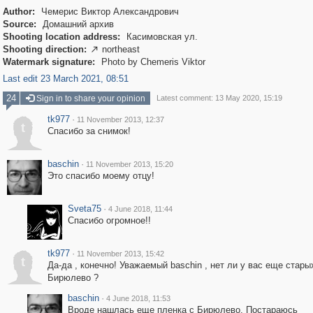
Author:
Чемерис Виктор Александрович
Source:
Домашний архив
Shooting location address:
Касимовская ул.
Shooting direction:
northeast

Watermark signature:
Photo by Chemeris Viktor
Last edit 23 March 2021, 08:51
24
Sign in to share your opinion
Latest comment: 13 May 2020, 15:19
tk977
·
11 November 2013, 12:37
t
Спасибо за снимок!
baschin
·
11 November 2013, 15:20
Это спасибо моему отцу!
Sveta75
·
4 June 2018, 11:44
Спасибо огромное!!
tk977
·
11 November 2013, 15:42
t
Да-да , конечно! Уважаемый baschin , нет ли у вас еще стар
Бирюлево ?
baschin
·
4 June 2018, 11:53
Вроде нашлась еще пленка с Бирюлево. Постараюсь