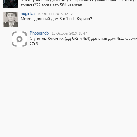
торцом??? тогда это 58й квартал
noginka
·
10 October 2013, 13:12
Может дальний дом 8 к.1 п Г. Курина?
Photosnob
·
10 October 2013, 15:47
С учетом ближних (дд 6к2 и 4к4) дальний дом 4к1. Съем
27к3.