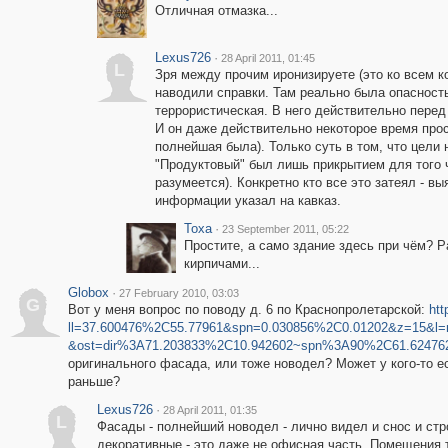
Отличная отмазка...
Lexus726
·
28 April 2011, 01:45
L
Зря между прочим иронизируете (это ко всем к
наводили справки. Там реально была опасност
террористическая. В него действительно перед
И он даже действительно некоторое время про
полнейшая была). Только суть в том, что цели 
"Продуктовый" был лишь прикрытием для того ч
разумеется). Конкретно кто все это затеял - в
информации указал на кавказ.
Toxa
·
23 September 2011, 05:22
Простите, а само здание здесь при чём? Р
кирпичами...
Globox
·
27 February 2010, 03:03
G
Вот у меня вопрос по поводу д. 6 по Краснопролетарской:
htt
ll=37.600476%2C55.77961&spn=0.030856%2C0.01202&z=15&l=
&ost=dir%3A71.203833%2C10.942602~spn%3A90%2C61.62476
оригинального фасада, или тоже новодел? Может у кого-то е
раньше?
Lexus726
·
28 April 2011, 01:35
L
Фасады - полнейший новодел - лично видел и снос и стр
декоративные - это даже не офисная часть. Помещения т