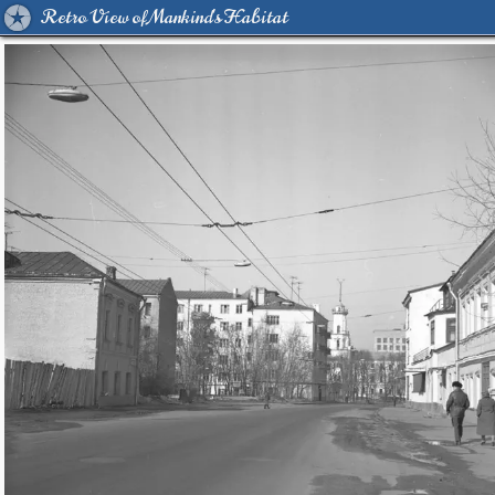
Retro View of Mankind's Habitat