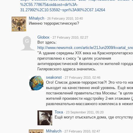
%2C55.778675&oid&ost=dir%3A-
31.27992%2C10.53592~spn%3A90%2C67.14264
Mihalych
·
26 February 2010, 10:40
Именно террористическую?
Globox
·
27 February 2010, 02:27
G
Вот здесь:
http://www.newsmsk.com/article/21Jun2009/kvartal_sn
"А здание середины XIX века на Краснопролетарско
приготовлено к сносу "в целях усиления
антитеррористической безопасности жителей города 
Гиляровского адреса значились.
seakonst
·
27 February 2010, 02:46
Ого! Список домов-террористов?! Это что-то но
выходит на качественно иной уровень. Ещё мо
постановлений правительства Москвы: "в целя
жителей произвести надстройку 2-мя этажами (
развлекательно-массажного комплекса в нежило
Toxa
·
23 September 2011, 05:20
Ещё могут отыскаться дома, где отсутству
Mihalych
·
27 February 2010, 02:47