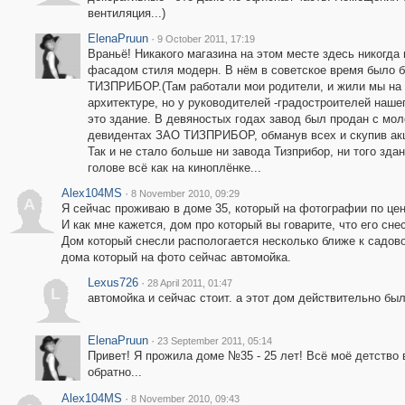
вентиляция...)
ElenaPruun
·
9 October 2011, 17:19
Враньё! Никакого магазина на этом месте здесь никогда
фасадом стиля модерн. В нём в советское время было б
ТИЗПРИБОР.(Там работали мои родители, и жили мы на э
архитектуре, но у руководителей -градостроителей нашег
это здание. В девяностых годах завод был продан с мол
девидентах ЗАО ТИЗПРИБОР, обманув всех и скупив акц
Так и не стало больше ни завода Тизприбор, ни того зда
голове всё как на киноплёнке...
Alex104MS
·
8 November 2010, 09:29
A
Я сейчас проживаю в доме 35, который на фотографии по цен
И как мне кажется, дом про который вы говарите, что его сн
Дом который снесли распологается несколько ближе к садовом
дома который на фото сейчас автомойка.
Lexus726
·
28 April 2011, 01:47
L
автомойка и сейчас стоит. а этот дом действительно был
ElenaPruun
·
23 September 2011, 05:14
Привет! Я прожила доме №35 - 25 лет! Всё моё детство
обратно...
Alex104MS
·
8 November 2010, 09:43