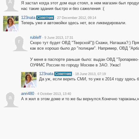
A
Я застал когда этот дом еще стоял, в нем магазин был продук
нас такие здания быстро и без сажеления :(
123nata
·
27 December 2012, 09:14
Теперь уже и автомойки здесь нет, все ликвидировали.
rubleff
·
9 June 2013, 17:31
r
Скоро тут будет ОВД "Тверской")) Скажи, Наташка?:) Пр
как все хорошо было до "полиции". Например, ОВД "Арба
У меня в паспорте раньше было: выдан ОВД "Тропарево-
ОУФМС России по городу Москве в ЗАО. Ужас!
123nata
·
18 June 2013, 07:19
Да уж, если верить СМИ, то уже к 2014 году здесь
anri480
·
4 October 2013, 13:40
a
А я жил в этом доме и то же бы вернулся.Конечно тараканы,н