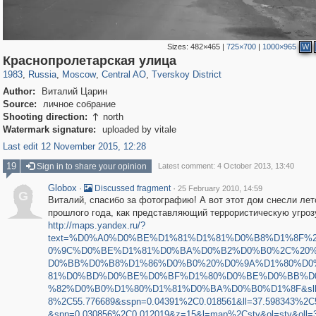
Sizes:
482×465
|
725×700
|
1000×965
W
319,861
1,406,838
160,009
8,286
29,243
5,916
53,052
2,283
Краснопролетарская улица
1983
,
Russia
,
Moscow
,
Central AO
,
Tverskoy District
Author:
Виталий Царин
Source:
личное собрание
Shooting direction:
north

Watermark signature:
uploaded by vitale
Last edit 12 November 2015, 12:28
19
Sign in to share your opinion
Latest comment: 4 October 2013, 13:40
Globox
·
·
Discussed fragment
25 February 2010, 14:59
G
Виталий, спасибо за фотографию! А вот этот дом снесли ле
прошлого года, как представляющий террористическую угроз
http://maps.yandex.ru/?
text=%D0%A0%D0%BE%D1%81%D1%81%D0%B8%D1%8F%
0%9C%D0%BE%D1%81%D0%BA%D0%B2%D0%B0%2C%20
D0%BB%D0%B8%D1%86%D0%B0%20%D0%9A%D1%80%D0
81%D0%BD%D0%BE%D0%BF%D1%80%D0%BE%D0%BB%D
%82%D0%B0%D1%80%D1%81%D0%BA%D0%B0%D1%8F&sll=
8%2C55.776689&sspn=0.04391%2C0.018561&ll=37.598343%2C
&spn=0.030856%2C0.012019&z=15&l=map%2Cstv&ol=stv&oll=3