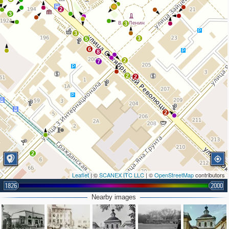
3
2
3
3
3
3
5
6
8
2
7
2
2
2
2
2
Leaflet
| ©
SCANEX ITC LLC
| ©
OpenStreetMap
contributors
1826
2000
Nearby images