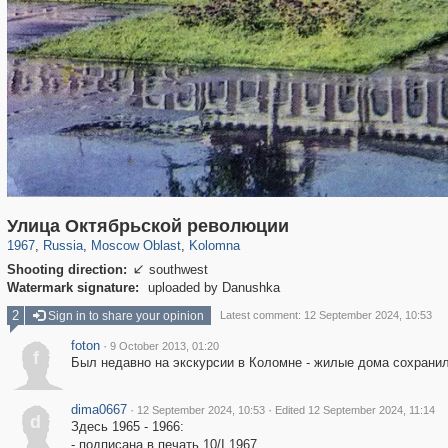
96,398
1,406,581
1,691
29,243
1,975
47
Улица Октябрьской революции
1967
,
Russia
,
Moscow Oblast
,
Kolomna
Shooting direction:
southwest

Watermark signature:
uploaded by Danushka
2
Sign in to share your opinion
Latest comment: 12 September 2024, 10:53
foton
·
9 October 2013, 01:20
f
Был недавно на экскурсии в Коломне - жилые дома сохранил
dima0667
·
·
12 September 2024, 10:53
Edited 12 September 2024, 11:14
d
Здесь 1965 - 1966:
- подписана в печать 10/I 1967