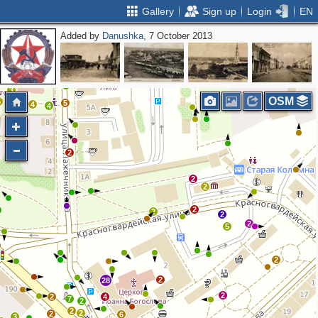
Gallery
Sign up
Login
EN
Added by
Danushka
, 7 October 2013
6
3
3
2
3
OSM
12
5
5
4
4
2
2
2
2
2
2
2
5
2
2
28
2
2
4
7
2
2
2
2
6
3