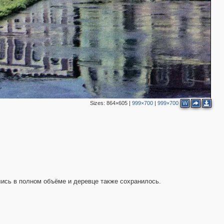
Sizes:
864×605
|
999×700
|
999×700
W
ись в полном объёме и деревце также сохранилось.
3