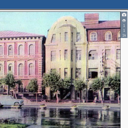
1
3
7
1
1k
4
4
2
2
2
2