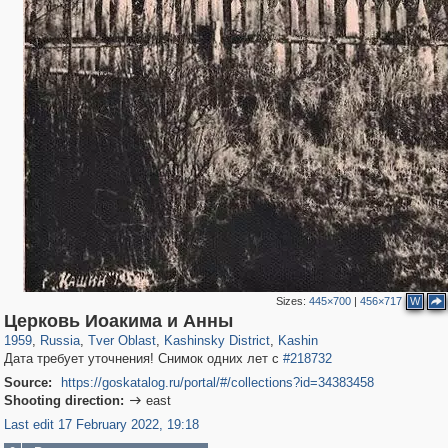
Sizes:
445×700
|
456×717
W
22,598
1,407,714
544
29,262
821
7
676
4
Церковь Иоакима и Анны
1959
,
Russia
,
Tver Oblast
,
Kashinsky District
,
Kashin
Дата требует уточнения! Снимок одних лет с
#218732
Source:
https://goskatalog.ru/portal/#/collections?id=34383458
Shooting direction:
east

Last edit 17 February 2022, 19:18