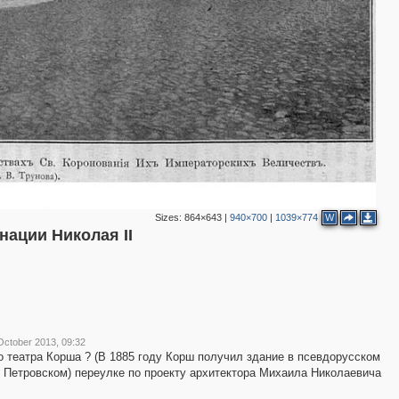
3
3
3
Sizes:
864×643
|
940×700
|
1039×774
W
нации Николая II
2
October 2013, 09:32
 театра Корша ? (В 1885 году Корш получил здание в псевдорусском
4
 Петровском) переулке по проекту архитектора Михаила Николаевича