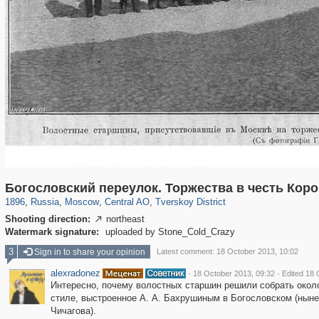
319,861
1,406,928
160,009
8,286
29,248
5,916
53,052
2,283
Богословский переулок. Торжества в честь Коро
1896
,
Russia
,
Moscow
,
Central AO
,
Tverskoy District
Shooting direction:
northeast

Watermark signature:
uploaded by Stone_Cold_Crazy
3
Sign in to share your opinion
Latest comment: 18 October 2013, 10:02
alexradonez
·
·
18 October 2013, 09:32
Edited 18 
Интересно, почему волостных старшин решили собрать около
стиле, выстроенное А. А. Бахрушиным в Богословском (ныне
Чичагова).