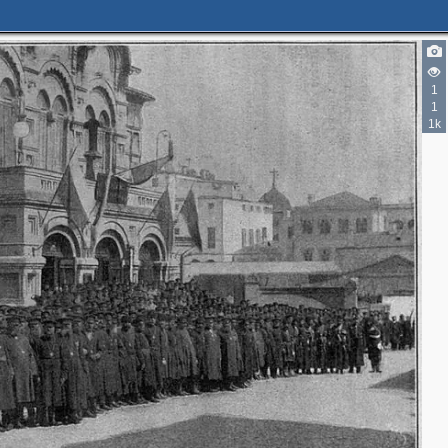
1
1
1k
4
3
3
2
4
4
5