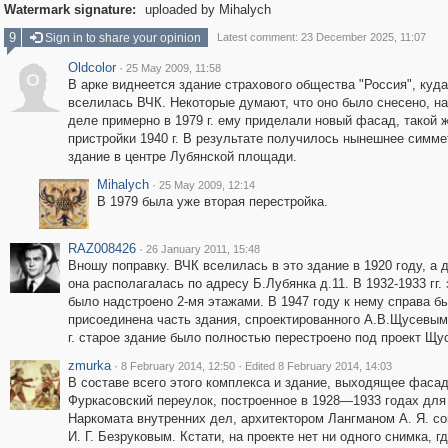
Watermark signature:
uploaded by Mihalych
9
Sign in to share your opinion
Latest comment: 23 December 2025, 11:07
Oldcolor
·
25 May 2009, 11:58
O
В арке виднеется здание страхового общества "Россия", куда 
вселилась ВЧК. Некоторые думают, что оно было снесено, н
деле примерно в 1979 г. ему приделали новый фасад, такой ж
пристройки 1940 г. В результате получилось нынешнее симм
здание в центре Лубянской площади.
Mihalych
·
25 May 2009, 12:14
В 1979 была уже вторая перестройка.
RAZ008426
·
26 January 2011, 15:48
Вношу поправку. ВЧК вселилась в это здание в 1920 году, а д
она располагалась по адресу Б.Лубянка д.11. В 1932-1933 гг.
было надстроено 2-мя этажами. В 1947 году к нему справа б
присоединена часть здания, спроектированного А.В.Щусевым,
г. старое здание было полностью перестроено под проект Щу
zmurka
·
·
8 February 2014, 12:50
Edited 8 February 2014, 14:03
В составе всего этого комплекса и здание, выходящее фаса
Фуркасовский переулок, построенное в 1928—1933 годах для
Наркомата внутренних дел, архитектором Лангманом А. Я. со
И. Г. Безруковым. Кстати, на проекте нет ни одного снимка, г