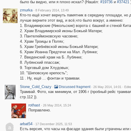
было бы видно, или я плохо искал? (Нашёл:
#19736
и
#37421
zmurka
·
8 February 2014, 13:49
Кто-то ещё хочет вернуть памятник в середину площади, но 
лучше верните этот вид, и всё,что было вокруг, а именно:
1. Владимирские (Никольские) ворота с башней и стеной Кита
2. Храм Владимирской иконы Божьей Матери;
3. Пантелеймоновскую часовню;
4. Храм Троицы в Полях;
5. Храм Гребнёвской иконы Божьей Матери;
6. Храм Иоанна Предтечи на Мал. Лубянке;
7. Введенский храм на Б. Лубянке;
8. Лубянский ппассаж;
9. Торговый дом Хлудовых;
10. "Шиповскую крепость";
11 . Ну, ещё ... фонтан и трамваи.
Stone_Cold_Crazy
·
·
·
Discussed fragment
26 May 2014, 14:01
Edit
Трамвай. Фото, как минимум, от 1906 г (пробный рейс трамвая
стр.112 )).
rothast
·
26 May 2014, 15:24
Поправлено.
arbat54
·
17 December 2025, 11:53
a
Есть версия, что часы на фасаде здания были утрачены или 