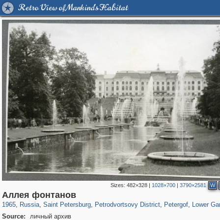
Retro View of Mankind's Habitat
Sizes:
482×328
|
1028×700
|
3790×2581
W
197,232
1,407,206
5,714
29,248
10,781
350
8,421
280
4,410
121
Аллея фонтанов
1965
,
Russia
,
Saint Petersburg
,
Petrodvortsovy District
,
Petergof
,
Lower Ga
Source:
личный архив