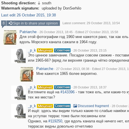
Shooting direction:
south

Watermark signature:
uploaded by DonSerhilo
Last edit 26 October 2015, 19:38
8
Sign in to share your opinion
Latest comment: 29 October 2013, 10:54
Patriarche
·
·
26 October 2013, 18:45
Edited 27 October 2013, 15:58
Для этой фотографии год 1960 мне кажется рано, так как ел
вдоль Морского канала сажали в 1964 году.
_p_k
·
26 October 2013, 23:15
Это ценное замечание. Посадки совсем свежие - постави
или 1965-66? (вряд ли верхняя граница чётко определена
Patriarche
·
·
27 October 2013, 08:38
Edited 27 October 2013, 1
Мне кажется 1965 более вероятно.
_p_k
·
28 October 2013, 18:37
Взгляните ещё на
#143396
- там тоже ель, или какие-то 
тех же местах?
_p_k
·
·
Discussed fragment
28 October 
И ещё: здесь мы видим только какие-то слабые намёки на
на уступах террас тоже были посажены ели
Однако, на
#119250
, где вдоль канала ещё ничего нет, е
террасах видны довольно отчетливо