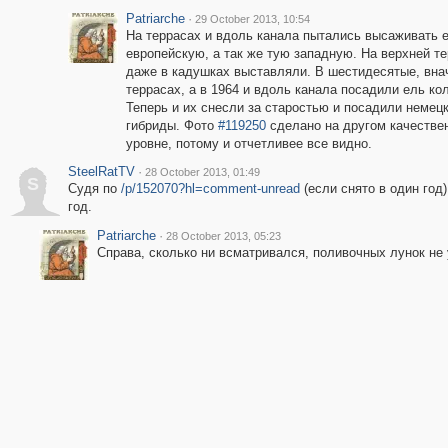
Patriarche
·
29 October 2013, 10:54
На террасах и вдоль канала пытались высаживать 
европейскую, а так же тую западную. На верхней те
даже в кадушках выставляли. В шестидесятые, вна
террасах, а в 1964 и вдоль канала посадили ель к
Теперь и их снесли за старостью и посадили немец
гибриды. Фото
#119250
сделано на другом качестве
уровне, потому и отчетливее все видно.
SteelRatTV
·
28 October 2013, 01:49
S
Судя по
/p/152070?hl=comment-unread
(если снято в один год)
год.
Patriarche
·
28 October 2013, 05:23
Справа, сколько ни всматривался, поливочных лунок не