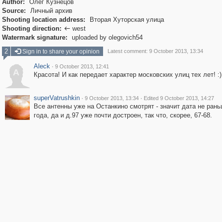
Author:
Олег Кузнецов
Source:
Личный архив
Shooting location address:
Вторая Хуторская улица
Shooting direction:
west

Watermark signature:
uploaded by olegovich54
2
Sign in to share your opinion
Latest comment: 9 October 2013, 13:34
Aleck
·
9 October 2013, 12:41
A
Красота! И как передает характер московских улиц тех лет! :)
superVatrushkin
·
·
9 October 2013, 13:34
Edited 9 October 2013, 14:27
Все антенны уже на Останкино смотрят - значит дата не рань
года, да и д.97 уже почти достроен, так что, скорее, 67-68.