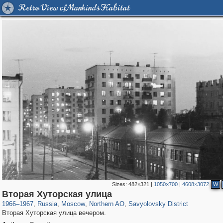
Retro View of Mankind's Habitat
Sizes:
482×321
|
1050×700
|
4608×3072
W
319,716
1,405,939
8,286
22,533
29,243
598
835
9
Вторая Хуторская улица
1966
–
1967
,
Russia
,
Moscow
,
Northern AO
,
Savyolovsky District
Вторая Хуторская улица вечером.