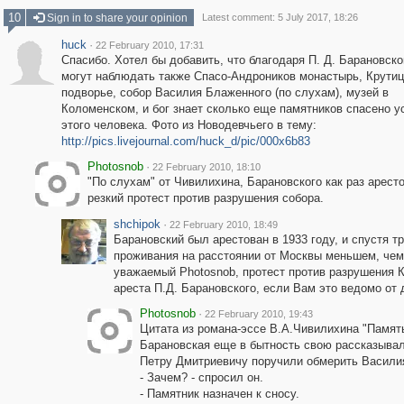
10
Sign in to share your opinion
Latest comment: 5 July 2017, 18:26
huck
·
22 February 2010, 17:31
Спасибо. Хотел бы добавить, что благодаря П. Д. Барановск
могут наблюдать также Спасо-Андроников монастырь, Крутиц
подворье, собор Василия Блаженного (по слухам), музей в
Коломенском, и бог знает сколько еще памятников спасено 
этого человека. Фото из Новодевчьего в тему:
http://pics.livejournal.com/huck_d/pic/000x6b83
Photosnob
·
22 February 2010, 18:10
"По слухам" от Чивилихина, Барановского как раз арест
резкий протест против разрушения собора.
shchipok
·
22 February 2010, 18:49
Барановский был арестован в 1933 году, и спустя т
проживания на расстоянии от Москвы меньшем, чем 
уважаемый Photosnob, протест против разрушения
ареста П.Д. Барановского, если Вам это ведомо от
Photosnob
·
22 February 2010, 19:43
Цитата из романа-эссе В.А.Чивилихина "Памя
Барановская еще в бытность свою рассказывала
Петру Дмитриевичу поручили обмерить Васили
- Зачем? - спросил он.
- Памятник назначен к сносу.