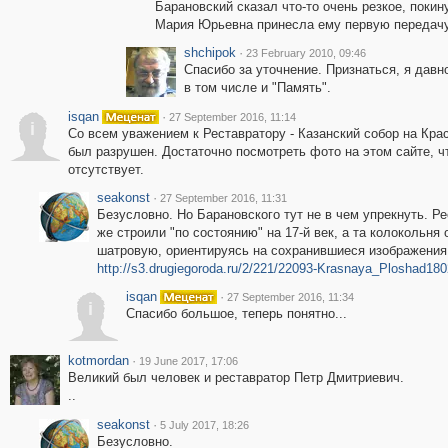
Барановский сказал что-то очень резкое, покин
Мария Юрьевна принесла ему первую передач
shchipok
·
23 February 2010, 09:46
Спасибо за уточнение. Признаться, я давн
в том числе и "Память".
isqan
·
27 September 2016, 11:14
i
Со всем уважением к Реставратору - Казанский собор на Кра
был разрушен. Достаточно посмотреть фото на этом сайте, ч
отсутствует.
seakonst
·
27 September 2016, 11:31
Безусловно. Но Барановского тут не в чем упрекнуть. 
же строили "по состоянию" на 17-й век, а та колокольня
шатровую, ориентируясь на сохранившиеся изображения т
http://s3.drugiegoroda.ru/2/221/22093-Krasnaya_Ploshad180
isqan
·
27 September 2016, 11:34
i
Спасибо большое, теперь понятно...
kotmordan
·
19 June 2017, 17:06
Великий был человек и реставратор Петр Дмитриевич.
..
seakonst
·
5 July 2017, 18:26
Безусловно.