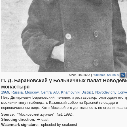
Sizes:
482×663
|
508×700
|
580×800
W
П. Д. Барановский у Больничных палат Новодев
319,779
1,406,257
159,978
8,286
29,243
5,916
19,394
722
864
71
монастыря
1969
,
Russia
,
Moscow
,
Central AO
,
Khamovniki District
,
Novodevichy Conv
Пётр Дмитриевич Барановский, человек и реставратор. Благодаря его 
москвичи могут наблюдать Казанский собор на Красной площади в
первоначальном виде. Хотя Москвой его деятельность не ограничивала
Source:
"Московский журнал", №1 1992г.
Shooting direction:
east

Watermark signature:
uploaded by seakonst