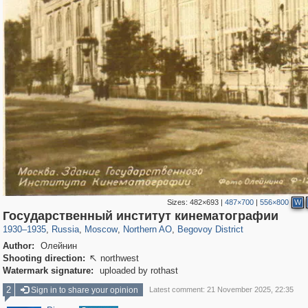
Sizes:
482×693
|
487×700
|
556×800
W
319,878
1,407,232
8,286
22,544
29,248
598
2,826
103
Государственный институт кинематографии
1930
–
1935
,
Russia
,
Moscow
,
Northern AO
,
Begovoy District
Author:
Олейнин
Shooting direction:
northwest

Watermark signature:
uploaded by rothast
2
Sign in to share your opinion
Latest comment: 21 November 2025, 22:35