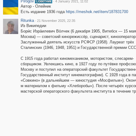
Pirogov
·
4 January 2021, 11:02
Автор - Олейник
Есть издание 1936 года
https://meshok.net/item/187831700
Ritunka
·
21 November 2025, 22:35
Из Википедии
Бори́с Изра́илевич Во́лчек (6 декабря 1905, Витебск — 15 мая
Москва) — советский кинорежиссёр, сценарист, кинооператор 
Заслуженный деятель искусств РСФСР (1958). Лауреат трёх
Сталинских (1946, 1948, 1951) и Государственной премии ССС
С 1915 года работал киномехаником, мотористом, слесарем-
сборщиком. Увлекшись кино, в 1927 году по путёвке профсою
Москву и поступил на операторский факультет Государствен
Государственный институт кинематографии). С 1928 года в п
«Совкино» (в дальнейшем — киностудия «Мосфильм»). Окончи
м материалом к фильму «Хлеборобы»). После четырёх курсо
мастерской операторского факультета института в течение т