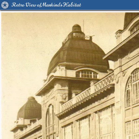
Retro View of Mankind's Habitat