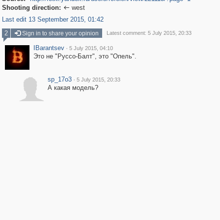
Shooting direction:
west

Last edit 13 September 2015, 01:42
2
Sign in to share your opinion
Latest comment: 5 July 2015, 20:33
IBarantsev
·
5 July 2015, 04:10
Это не "Руссо-Балт", это "Опель".
sp_17o3
·
5 July 2015, 20:33
А какая модель?