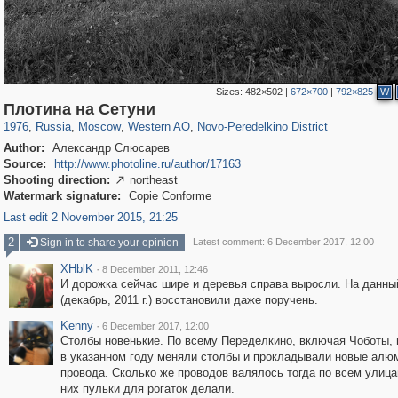
Sizes:
482×502
|
672×700
|
792×825
W
319,716
1,405,768
8,286
27,128
29,243
310
336
4
Плотина на Сетуни
1976
,
Russia
,
Moscow
,
Western AO
,
Novo-Peredelkino District
Author:
Александр Слюсарев
Source:
http://www.photoline.ru/author/17163
Shooting direction:
northeast

Watermark signature:
Copie Conforme
Last edit 2 November 2015, 21:25
2
Sign in to share your opinion
Latest comment: 6 December 2017, 12:00
XHblK
·
8 December 2011, 12:46
И дорожка сейчас шире и деревья справа выросли. На данны
(декабрь, 2011 г.) восстановили даже поручень.
Kenny
·
6 December 2017, 12:00
Столбы новенькие. По всему Переделкино, включая Чоботы,
в указанном году меняли столбы и прокладывали новые алю
провода. Сколько же проводов валялось тогда по всем улица
них пульки для рогаток делали.