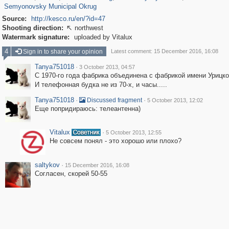
Semyonovsky Municipal Okrug
Source:
http://kesco.ru/en/?id=47
Shooting direction:
northwest

Watermark signature:
uploaded by Vitalux
4
Sign in to share your opinion
Latest comment: 15 December 2016, 16:08
Tanya751018
·
3 October 2013, 04:57
С 1970-го года фабрика объединена с фабрикой имени Урицко
И телефонная будка не из 70-х, и часы.....
Tanya751018
·
·
Discussed fragment
5 October 2013, 12:02
Еще попридираюсь: телеантенна)
Vitalux
·
5 October 2013, 12:55
Не совсем понял - это хорошо или плохо?
saltykov
·
15 December 2016, 16:08
Согласен, скорей 50-55