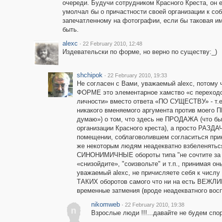
очереди. Будучи сотрудником Красного Креста, он 
умолчал бы о причастности своей организации к со
запечатленному на фотографии, если бы таковая и
быть.
alexc
·
22 February 2010, 12:48
Издевательски по форме, но верно по существу:_)
shchipok
·
22 February 2010, 19:33
Не согласен с Вами, уважаемый alexc, потому 
ФОРМЕ это элементарное хамство «с переход
личности» вместо ответа «ПО СУЩЕСТВУ» - т.е
никакого вменяемого аргумента против моего
думаю») о том, что здесь не ПРОДАЖА (что
организации Красного креста), а просто РАЗДА
помещении, соблаговолившем согласиться прин
же некоторым людям неадекватно взбеленять
СИНОНИМИЧНЫЕ обороты типа "не сочтите за тр
«снизойдите», "соизвольте" и т.п., принимая о
уважаемый alexc, не причисляете себя к чис
ТАКИХ оборотов самого что ни на есть ВЕЖ
временные затмения (вроде неадекватного восп
nikomweb
·
22 February 2010, 19:38
n
Взрослые люди !!!...давайте не будем спо