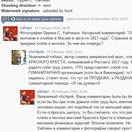
Author:
Оррин С. Уайтман
Shooting direction:
west

Watermark signature:
uploaded by huck
17
Sign in to share your opinion
Latest comment: 19 December 2013, 14:07
rothast
·
22 February 2010, 08:55
Фотография Оррина С. Уайтмана. Авторский комментарий: "О
молоком и хлебом в Москве в августе 1917 года". Странное 
продажи хлеба и молока. За чем же очередь?
shchipok
·
22 February 2010, 10:12
Уважаемый rothast, автор снимка американский врач, чл
КРАСНОГО КРЕСТА, побывавший в России в 1917 году. 
дадите себе труд узнать, ЧТО представляет собой эта
ГУМАНИТАРНАЯ организация (хотя бы в Википедии), то 
надеюсь, станет ясно, что тут не ПРОДАЖА, а РАЗДАЧ
гуманитарной помощи. «Я так думаю»©
rothast
·
22 February 2010, 10:36
Уважаемый shchipok, Ваши комментарии были бы бе
если бы Вы при этом давали себе труд быть вежли
человека ваших лет подобный тон по меньшей мере
Если отбросить шелуху, то Вы считаете, что это ра
хлеба и молока миссией Красного Креста в помеще
магазина резиновых изделий. Вполне возможно. Но
Уайтмен в комментарии к фотографии говорит прост