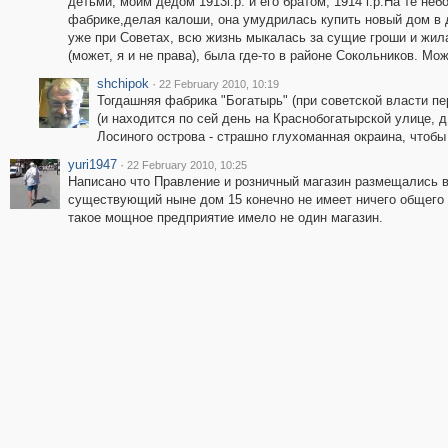
детьми, моим дедом 1913г.р. и его братом, 1914 г.р.На те не
фабрике,делая калоши, она умудрилась купить новый дом в д
уже при Советах, всю жизнь мыкалась за сущие гроши и жил
(может, я и не права), была где-то в районе Сокольников. Мо
shchipok
·
22 February 2010, 10:19
Тогдашняя фабрика "Богатырь" (при советской власти п
(и находится по сей день на Краснобогатырской улице, д
Лосиного острова - страшно глухоманная окраина, чтобы
yuri1947
·
22 February 2010, 10:25
Написано что Правление и розничный магазин размещались в
существующий ныне дом 15 конечно не имеет ничего общего
такое мощное предприятие имело не один магазин.