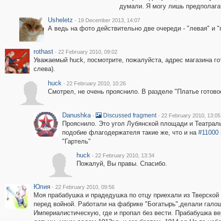
думали. Я могу лишь предполагат
Usheletz
·
19 December 2013, 14:07
А ведь на фото действительно две очереди - "левая" и "
rothast
·
22 February 2010, 09:02
Уважаемый huck, посмотрите, пожалуйста, адрес магазина го
слева).
huck
·
22 February 2010, 10:26
Смотрел, не очень прояснило. В разделе "Платье готовое
Danushka
·
·
Discussed fragment
22 February 2010, 13:05
Прояснило. Это угол Лубянской площади и Театраль
подобие флагодержателя такие же, что и на
#11000
"Гартель"
huck
·
22 February 2010, 13:34
Пожалуй, Вы правы. Спасибо.
Юлия
·
22 February 2010, 09:56
Моя прабабушка и прадедушка по отцу приехали из Тверской г
перед войной. Работали на фабрике "Богатырь",делали гало
Империалистическую, где и пропал без вести. Прабабушка в