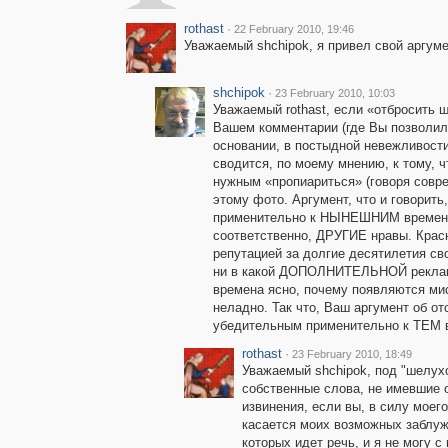
rothast
·
22 February 2010, 19:46
Уважаемый shchipok, я привел свой аргумен
shchipok
·
23 February 2010, 10:03
Уважаемый rothast, если «отбросить 
Вашем комментарии (где Вы позволили
основании, в постыдной невежливости
сводится, по моему мнению, к тому, ч
нужным «пропиариться» (говоря совр
этому фото. Аргумент, что и говорить
применительно к НЫНЕШНИМ времена
соответственно, ДРУГИЕ нравы. Крас
репутацией за долгие десятилетия св
ни в какой ДОПОЛНИТЕЛЬНОЙ рекламе
времена ясно, почему появляются мис
неладно. Так что, Ваш аргумент об о
убедительным применительно к ТЕМ 
rothast
·
23 February 2010, 18:49
Уважаемый shchipok, под "шелух
собственные слова, не имевшие 
извинения, если вы, в силу моего
касается моих возможных заблужд
которых идет речь, и я не могу с