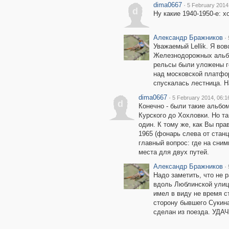
dima0667
·
5 February 2014
d
Ну какие 1940-1950-е: 
Александр Бражников
·
Уважаемый Lellik. Я вов
Железнодорожных альбом
рельсы были уложены г
над московской платфо
спускалась лестница. Н
dima0667
·
5 February 2014, 06:1
d
Конечно - были такие альбом
Курского до Хохловки. Но та
один. К тому же, как Вы пра
1965 (фонарь слева от станци
главный вопрос: где на сним
места для двух путей.
Александр Бражников
·
Надо заметить, что не
вдоль Люблинской улиц
имел в виду не время с
сторону бывшего Сукина
сделан из поезда. УДАЧ