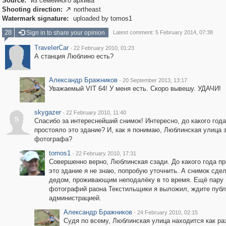
Source:
из семейного архива
Shooting direction:
northeast

Watermark signature:
uploaded by tomos1
28
Sign in to share your opinion
Latest comment: 5 February 2014, 07:38
ТrаvеIеrCar
·
22 February 2010, 01:23
А станция Люблино есть?
Александр Бражников
·
20 September 2013, 13:17
Уважаемый VIT 64! У меня есть. Скоро вывешу. УДАЧИ!
skygazer
·
22 February 2010, 11:40
s
Спасибо за интереснейший снимок! Интересно, до какого года
простояло это здание? И, как я понимаю, Люблинская улица 
фотографа?
tomos1
·
22 February 2010, 17:31
Совершенно верно, Люблинская сзади. До какого года п
это здание я не знаю, попробую уточнить. А снимок сде
дедом, проживающим неподалёку в то время. Ещё пару
фотографий раона Текстильщики я выложил, ждите публ
администрацией.
Александр Бражников
·
24 February 2010, 02:15
Судя по всему, Люблинская улица находится как ра