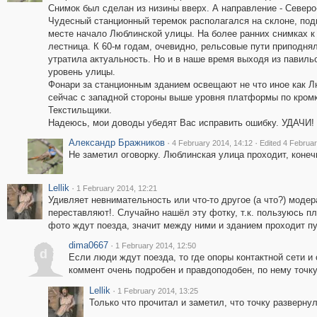
Снимок был сделан из низины вверх. А направление - Северо
Чудесный станционный теремок располагался на склоне, под
месте начало Люблинской улицы. На более ранних снимках 
лестница. К 60-м годам, очевидно, рельсовые пути приподня
утратила актуальность. Но и в наше время выходя из павиль
уровень улицы.
Фонари за станционным зданием освещают не что иное как Л
сейчас с западной стороны выше уровня платформы по кромк
Текстильщики.
Надеюсь, мои доводы убедят Вас исправить ошибку. УДАЧИ!
Александр Бражников
·
·
4 February 2014, 14:12
Edited 4 Februar
Не заметил оговорку. Люблинская улица проходит, коне
Lellik
·
1 February 2014, 12:21
Удивляет невнимательность или что-то другое (а что?) модера
переставляют!. Случайно нашёл эту фотку, т.к. пользуюсь п
фото ждут поезда, значит между ними и зданием проходит пут
dima0667
·
1 February 2014, 12:50
d
Если люди ждут поезда, то где опоры контактной сети 
коммент очень подробен и правдоподобен, по нему точку
Lellik
·
1 February 2014, 13:25
Только что прочитал и заметил, что точку разверну