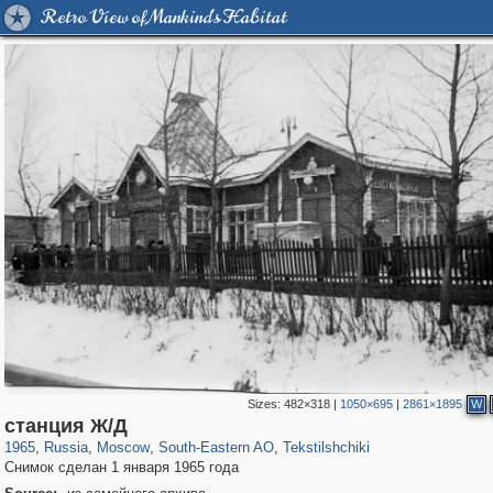
Retro View of Mankind's Habitat
Sizes:
482×318
|
1050×695
|
2861×1895
W
319,882
1,407,325
8,286
11,379
29,248
197
964
5
станция Ж/Д
1965
,
Russia
,
Moscow
,
South-Eastern AO
,
Tekstilshchiki
Снимок сделан 1 января 1965 года