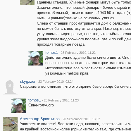
зданием станции. Уличные фонари могут быть тольк
Замечательно, что правый фонарь - более старый и
презентабельный, такие стояли в 1940-50-х годах (а
быть, и раньше)только на основных улицах.
Слева от станции просматривается дом с балконами
не может быть к востоку от станции. Наконец, в ле
углу снимка виден рельс, понятно, что съёмка вела
уровня железнодорожного полотна, где и по сей ден
проходят товарные поезда.
tomos1
·
26 February 2010, 11:22
Действительно здание было синего цвета. Оно
совершенно точно до начала строительства ста
метрополитена все окрестности сильно изменил
уважаемый melitos прав.
skygazer
·
23 February 2010, 02:24
s
Старожилы вспоминают, что это здание было вроде бы синего
tomos1
·
26 February 2010, 11:23
Сине-голубого
Александр Бражников
·
20 September 2013, 13:52
Уважаемые коллеги! Все-таки надо, наконец, переставить и 
на крайней восточной колее (приблизително там, где отмечена 