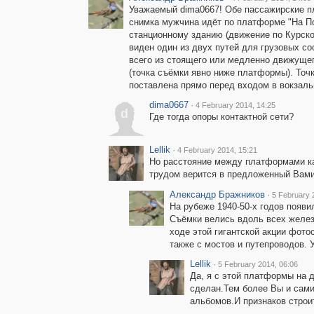
Уважаемый dima0667! Обе пассажирские п
снимка мужчина идёт по платформе "На П
станционному зданию (движение по Курско
виден один из двух путей для грузовых со
всего из стоящего или медленно движущег
(точка съёмки явно ниже платформы). Точк
поставлена прямо перед входом в вокзаль
dima0667
·
4 February 2014, 14:25
d
Где тогда опоры контактной сети?
Lellik
·
4 February 2014, 15:21
Но расстояние между платформами каж
трудом верится в предложенный Вами 
Александр Бражников
·
5 February 
На рубеже 1940-50-х годов появ
Съёмки велись вдоль всех желез
ходе этой гигантской акции фот
также с мостов и путепроводов. 
Lellik
·
5 February 2014, 06:06
Да, я с этой платформы на 
сделан.Тем более Вы и сами
альбомов.И признаков строи