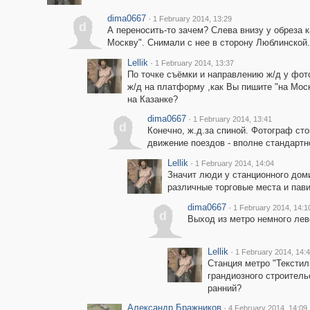
dima0667
·
1 February 2014, 13:29
d
А переносить-то зачем? Слева внизу у обреза 
Москву". Снимали с нее в сторону Люблинской.
Lellik
·
1 February 2014, 13:37
По точке съёмки и направлению ж/д у фото
ж/д на платформу ,как Вы пишите "на Моск
на Казанке?
dima0667
·
1 February 2014, 13:41
d
Конечно, ж.д.за спиной. Фотограф ст
движение поездов - вполне стандартн
Lellik
·
1 February 2014, 14:04
Значит люди у станционного доми
различные торговые места и пав
dima0667
·
1 February 2014, 14:1
d
Выход из метро немного леве
Lellik
·
1 February 2014, 14:
Станция метро "Текстил
грандиозного строитель
ранний?
Александр Бражников
·
4 February 2014, 14:09