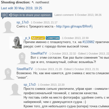
Shooting direction:
northwest

Last edit 30 May 2019, 19:25
19
Sign in to share your opinion
Latest comment: 6 October 2013, 08:26
sp_17o3
·
1 October 2013, 21:17
Снято с Троицкого моста -
http://goo.gl/maps/BRmFj
_p_k
·
1 October 2013, 22:30
Причем именно с плашкоутного, т.к. на
#133982
практиче
ракурс снят с гораздо более высокой точки.
SteelRatTV
·
·
1 October 2013, 22:32
Edited 1 October 2013, 2
S
Вот с этим согласен. Как раз были сомнения "по вы
где ж его, плашкоутный, сейчас возьмёшь?!
SteelRatTV
·
·
1 October 2013, 21:28
Edited 1 October 2013, 21:31
S
Возможно. Но, как мне кажется, для снимка с моста слишко
"охват".
sp_17o3
·
1 October 2013, 22:20
Просто снимок сильно увеличили, убрав края - снимали-
профессиональной техникой, с запасом качества.
Ну поставь себя на место фотографа: удобнее снять с м
набережной, чем с движущегося судна :-)
Кроме того, для небольшого судна (катера) точка съёмки