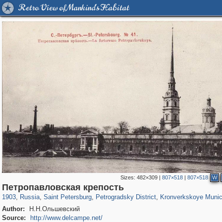
Retro View of Mankind's Habitat
Sizes:
482×309
|
807×518
|
807×518
W
197,173
1,406,840
5,709
29,243
22,955
438
6,366
152
Петропавловская крепость
1903
,
Russia
,
Saint Petersburg
,
Petrogradsky District
,
Kronverkskoye Munic
Author:
Н.Н.Ольшевский
Source:
http://www.delcampe.net/