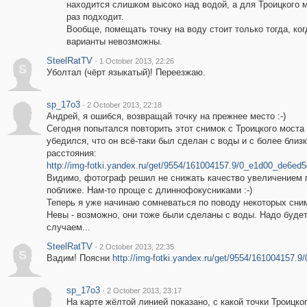
находится слишком высоко над водой, а для Троицкого м
раз подходит.
Вообще, помещать точку на воду стоит только тогда, ког
варианты невозможны.
SteelRatTV
·
1 October 2013, 22:26
S
Уболтал (чёрт языкатый)! Переезжаю.
sp_17o3
·
2 October 2013, 22:18
Андрей, я ошибся, возвращай точку на прежнее место :-)
Сегодня попытался повторить этот снимок с Троицкого моста
убедился, что он всё-таки был сделан с воды и с более близк
расстояния:
http://img-fotki.yandex.ru/get/9554/161004157.9/0_e1d00_de6ed5
Видимо, фотограф решил не снижать качество увеличением п
поближе. Нам-то проще с длиннофокусниками :-)
Теперь я уже начинаю сомневаться по поводу некоторых сни
Невы - возможно, они тоже были сделаны с воды. Надо буде
случаем...
SteelRatTV
·
2 October 2013, 22:35
S
Вадим! Поясни
http://img-fotki.yandex.ru/get/9554/161004157.
sp_17o3
·
2 October 2013, 23:17
На карте жёлтой линией показано, с какой точки Троицко