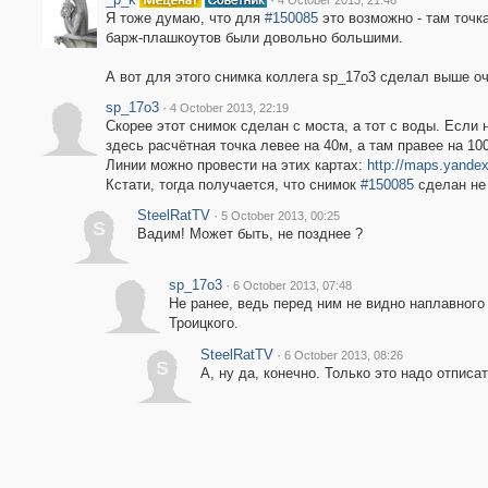
4 October 2013, 21:46
Я тоже думаю, что для
#150085
это возможно - там точк
барж-плашкоутов были довольно большими.
А вот для этого снимка коллега sp_17o3 сделал выше о
sp_17o3
·
4 October 2013, 22:19
Скорее этот снимок сделан с моста, а тот с воды. Если 
здесь расчётная точка левее на 40м, а там правее на 10
Линии можно провести на этих картах:
http://maps.yande
Кстати, тогда получается, что снимок
#150085
сделан не 
SteelRatTV
·
5 October 2013, 00:25
S
Вадим! Может быть, не позднее ?
sp_17o3
·
6 October 2013, 07:48
Не ранее, ведь перед ним не видно наплавного
Троицкого.
SteelRatTV
·
6 October 2013, 08:26
S
А, ну да, конечно. Только это надо отпис