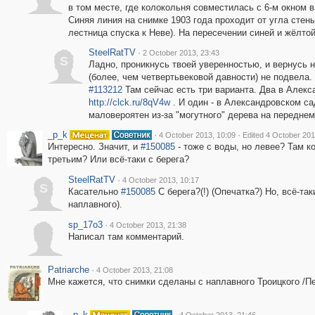
в том месте, где колокольня совместилась с 6-м окном в 
Синяя линия на снимке 1903 года проходит от угла стен
лестница спуска к Неве). На пересечении синей и жёлто
SteelRatTV
·
2 October 2013, 23:43
S
Ладно, проникнусь твоей уверенностью, и вернусь н
(более, чем четвертьвековой давности) не подвела.
#113212
Там сейчас есть три варианта. Два в Алек
http://clck.ru/8qV4w
. И один - в Александровском с
маловероятен из-за "могутного" дерева на переднем 
_p_k
·
·
4 October 2013, 10:09
Edited 4 October 201
Интересно. Значит, и
#150085
- тоже с воды, но левее? Там к
третьим? Или всё-таки с берега?
SteelRatTV
·
4 October 2013, 10:17
S
Касательно
#150085
С берега?(!) (Опечатка?) Но, всё-та
наплавного).
sp_17o3
·
4 October 2013, 21:38
Написал там комментарий.
Patriarche
·
4 October 2013, 21:08
Мне кажется, что снимки сделаны с наплавного Троицкого /П
_p_k
·