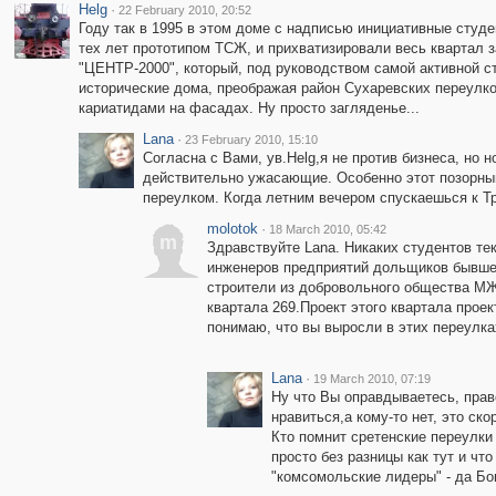
Helg
·
22 February 2010, 20:52
Году так в 1995 в этом доме с надписью инициативные студе
тех лет прототипом ТСЖ, и прихватизировали весь квартал 
"ЦЕНТР-2000", который, под руководством самой активной ст
исторические дома, преображая район Сухаревских переулко
кариатидами на фасадах. Ну просто загляденье...
Lana
·
23 February 2010, 15:10
Согласна с Вами, ув.Helg,я не против бизнеса, но 
действительно ужасающие. Особенно этот позорный
переулком. Когда летним вечером спускаешься к Тр
molotok
·
18 March 2010, 05:42
m
Здравствуйте Lana. Никаких студентов те
инженеров предприятий дольщиков бывшег
строители из добровольного общества МЖ
квартала 269.Проект этого квартала прое
понимаю, что вы выросли в этих переулках
Lana
·
19 March 2010, 07:19
Ну что Вы оправдываетесь, право
нравиться,а кому-то нет, это ско
Кто помнит сретенские переулки
просто без разницы как тут и чт
"комсомольские лидеры" - да Бо