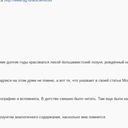
есь
http://www.bg.ru/article/4058/
оме долгие годы красовался лихой большевистский лозунг, рождённый на
адписи на этом доме не помню, а вот те, что указвает в своей статье М
тографию и вспомнила. В детстве смешно было читать. Там еще были ка
лозунгом аналогичного содержания, насколько мне помнится.