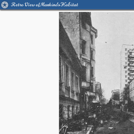
Retro View of Mankind's Habitat