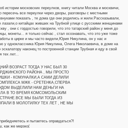
об истории московских переулков, книгу читали Москва и москвичи,
о пересечь все переулки через дворы, разговоры с местными
нуками показать , те дома где они родились и жили.Рассказывали,
ве лазали,о китайцах живших на Трубной улице с русскими женщинами
у , они с гордостью говорили, что это татарский район.у меня до
ы, монеты... я только сейчас , стал осознавать, что это уже тоже
боты в цирке и мы часто видели,Юрия Никулина, он у нас и
аю у одноклассника Юрия Никулина, Олега Николаевича, в доме на
 эскалатору наконец то построенной станции Трубная и еду в свой
 тех лет...
НИЙ ВОЗРАСТ ТОГДА У НАС БЫЛ 30
ЕРДЖИНСКОГО РАЙОНА , МЫ ПРОСТО
ШКИ - КОМУНАЛКИ,А САМИ ДЕЛИЛИ
ОМПЛЕКСА МЖК - СРЕТЕНКА,СПЕРВА
РУДОМ ВЫДЕЛИЛИ НАМ ДЕНЬГИ НА
БЫЛА В ТО ВРЕМЯ КОМСОМОЛЬСКИМ
СТРАНЕ.ВСЕ МЫ БЫЛИ ТОГДА ИЗ
АЛИ В МОЛОТИЛКУ ТЕХ ЛЕТ , НЕ МЫ
прибедняетесь и пытаетесь оправдаться?!
, как же мерзко(