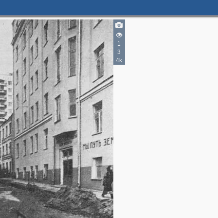
1
3
4k