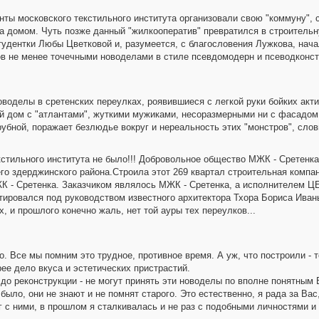
нты московского текстильного института организовали свою "коммуну", 
за домом. Чуть позже данный "жилкооператив" превратился в строител
удентки Любы Цветковой и, разумеется, с благословения Лужкова, нача
в не менее точечными новоделами в стиле псевдомодерн и псеводконст
новоделы в сретенских переулках, роявившиеся с легкой руки бойких акти
 дом с "атлантами", жуткими мужиками, несоразмерными ни с фасадом 
убной, поражает безлюдье вокруг и нереальность этих "монстров", слов
кстильного института не было!!! Добровольное общество МЖК - Сретенк
о здерджинского района.Строила этот 269 квартал строительная компа
К - Сретенка. Заказчиком являлось МЖК - Сретенка, а исполнителем ЦЕ
ктировался под руководством известного архитектора Тхора Бориса Иван
, и прошлого конечно жаль, нет той ауры тех переулков...
. Все мы помним это трудное, противное время. А уж, что построили - 
рее дело вкуса и эстетических пристрастий.
 до реконструкции - не могут принять эти новоделы по вполне понятны
о было, они не знают и не помнят старого. Это естественно, я рада за В
г с ними, в прошлом я сталкивалась и не раз с подобными личностями и