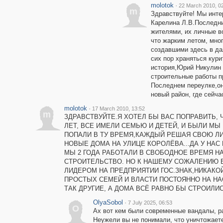
molotok
·
22 March 2010, 0
m
Здравствуйте! Мы интер
Карелина Л.В.Последни
жителями, их личные в
что жарким летом, мно
создавшими здесь в дал
сих пор храняться кури
история,Юрий Никулин 
строительные работы п
Последнем переулке,он 
новый район, где сейча
molotok
·
17 March 2010, 13:52
m
ЗДРАВСТВУЙТЕ.Я ХОТЕЛ БЫ ВАС ПОПРАВИТЬ, 
ЛЕТ, ВСЕ ИМЕЛИ СЕМЬЮ И ДЕТЕЙ, И БЫЛИ М
ПОПАЛИ В ТУ ВРЕМЯ,КАЖДЫЙ РЕШАЯ СВОЮ ЛИ
НОВЫЕ ДОМА НА УЛИЦЕ КОРОЛЁВА...ДА У Н
МЫ 2 ГОДА РАБОТАЛИ В СВОБОДНОЕ ВРЕМЯ Н
СТРОИТЕЛЬСТВО. НО К НАШЕМУ СОЖАЛЕНИЮ В
ЛИДЕРОМ НА ПРЕДПРИЯТИИ ГОС.ЗНАК,НИКАКОЙ
ПРОСТЫХ СЕМЕЙ И ВЛАСТИ ПОСТОЯННО НА НА
ТАК ДРУГИЕ, А ДОМА ВСЁ РАВНО БЫ СТРОИЛИ
OlyaSobol
·
7 July 2025, 06:53
O
Ах вот кем были современные вандалы, ра
Неужели вы не понимали, что уничтожаете