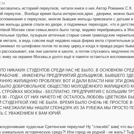
2:36
есовались историей переулков, читали книги о них.Автор Романюк С.К. 
й переулок...Вообще время была интересное,арки , дворики, можно был
оспоминания о переулках, многие бывшие жильцы приезжали с детьми и в
гие жильцы домов спали во дворе, о подземных переходах, что в детст
ёкой Москве свои семьи,много было татар, видимо перебравшись в Москв
тельные трубки, пузырьки аптечные старые синие грамоздские чернильниц
в метале, а ведь совсем ещё недавно наша фирма вела строительные ра
ринимал по шлифовки полов по всему цирку,и когда я правда редко быв
рассказывает, как они шалили в школе, а потом спускаюсь медленно по
с живу на окраине Москвы,и долго ещё в памяти остаються воспоминания
ЧТО НИКАКИХ СТУДЕНТОВ СРЕДИ НАС НЕ БЫЛО, В ОСНОВНОМ СРЕД
Ы РАБОЧИЕ , ИНЖЕНЕРЫ ПРЕДПРИЯТИЙ ДОЛЬЩИКОВ, БЫВШЕГО ЗД
ЧНУЮ ЖИЛИЩНУЮ ПРОБЛЕМУ, ВОТ И ДАЛИ ВЛАСТИ НАМ ЭТИ ДОМИ
АС БЫЛО ДОБРОВОЛЬНОЕ ОБЩЕСТВО МОЛОДЁЖНОГО ЖИЛИЩНОГО К
А СТРОЙКАХ МОСКВЫ - БЕСПЛАТНО, ПРЕДПРИЯТИЯ С БОЛЬШИМ Т
 90 - ГОДАХ ОТ НИХ НИЧЕГО НЕ ОСТАЛОСЬ.ЛЮБОВЬ ЦВЕТКОВА 
 СТУДЕНТКОЙ УЖЕ НЕ БЫЛА. ВРЕМЯ БЫЛО ОЧЕНЬ НЕ ПРОСТОЕ В 
С НАЕЗЖАЛИ.МЫ НАШЛИ СПОНЦОРА ИЗ ЗА РУБЕЖА.МЫ ПРОСТО ПОП
СЬ.С УВАЖЕНИЕМ К ВАМ ЮРИЙ.
скурочившие чудесные Сретенские переулки! Ну "спасибо" вам( что вы 
 уникальную историческую среду?! Или город не родной - не жаль? Тьфу