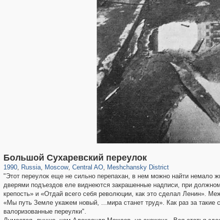
319,864
1,406,761
160,011
8,286
29,243
5,916
10,185
264
Большой Сухаревский переулок
1990
,
Russia
,
Moscow
,
Central AO
,
Meshchansky District
"Этот переулок еще не сильно перепахан, в нем можно найти немало ж
дверями подъездов еле виднеются закрашенные надписи, при должно
крепость» и «Отдай всего себя революции, как это сделал Ленин». Меж
«Мы путь Земле укажем новый, ...мира станет труд». Как раз за такие
валоризованные переулки".