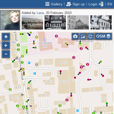
Gallery
Sign up
Login
EN
Added by
Lana
, 20 February 2010
4
4
2
2
OSM
3
4
3
2
2
2
3
7
2
3
5
2
2
3
2
2
2