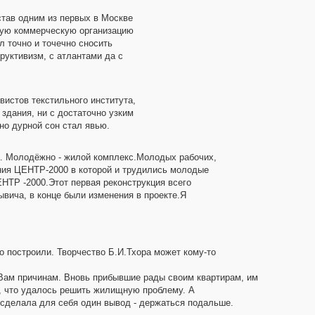
став одним из первых в Москве
ьную коммерческую организацию
л точно и точечно сносить
руктивизм, с атлантами да с
вистов текстильного института,
здания, ни с достаточно узким
но дурной сон стал явью.
а. Молодёжно - жилой комплекс.Молодых рабочих,
ния ЦЕНТР-2000 в которой и трудились молодые
НТР -2000.Этот первая реконструкция всего
ывича, в конце были изменения в проекте.Я
то построили. Творчество Б.И.Тхора может кому-то
м Вам причинам. Вновь прибывшие рады своим квартирам, им
ас, что удалось решить жилищную проблему. А
 сделала для себя один вывод - держаться подальше.