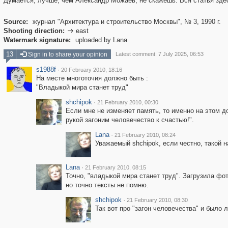
Думается, лучше, чем Александр Можаев, не скажешь. Вся статья зд
Source:
журнал "Архитектура и строительство Москвы", № 3, 1990 г.
Shooting direction:
east

Watermark signature:
uploaded by Lana
13
Sign in to share your opinion
Latest comment: 7 July 2025, 06:53
s1988f
·
20 February 2010, 18:16
На месте многоточия должно быть :
"Владыкой мира станет труд"
shchipok
·
21 February 2010, 00:30
Если мне не изменяет память, то именно на этом д
рукой загоним человечество к счастью!".
Lana
·
21 February 2010, 08:24
Уважаемый shchipok, если честно, такой н
Lana
·
21 February 2010, 08:15
Точно, "владыкой мира станет труд". Загрузила фо
но точно тексты не помню.
shchipok
·
21 February 2010, 08:30
Так вот про "загон человечества" и было 