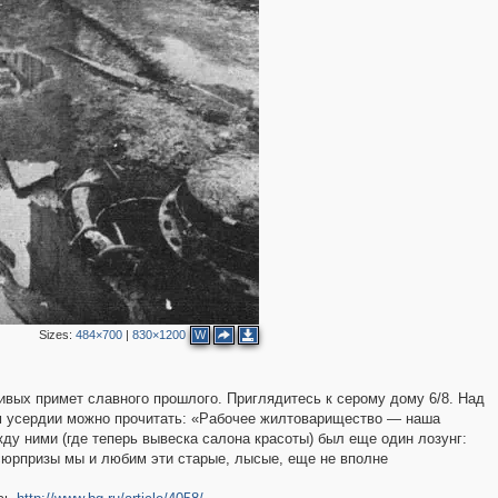
2
2
Sizes:
484×700
|
830×1200
W
ивых примет славного прошлого. Приглядитесь к серому дому 6/8. Над
м усердии можно прочитать: «Рабочее жилтоварищество — наша
ду ними (где теперь вывеска салона красоты) был еще один лозунг:
 сюрпризы мы и любим эти старые, лысые, еще не вполне