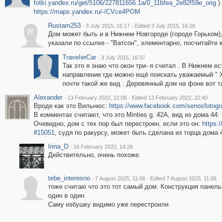
fotki.yandex.ru/get/5106/227811656.1a/0_11bfea_2e82f59e_orig
)
https://maps.yandex.ru/-/CVce4POM
Rustam253
·
·
3 July 2015, 16:17
Edited 3 July 2015, 16:26
R
Дом может быть и в Нижнем Новгороде (городе Горьком), 
указали по ссылке - "Ватсон", элементарно, посчитайте к
ТrаvеIеrCar
·
3 July 2015, 16:37
Так это я знаю что окон три- я считал . В Нижнем ес
направление где можно ещё поискать уважаемый " Х
почти такой же вид . Деревянный дом на фоне вот та
Alexander
·
·
13 February 2022, 22:08
Edited 13 February 2022, 22:40
Вроде как это Вильнюс:
https://www.facebook.com/senosfotogr
В комментах считают, что это Minties g. 42A, вид из дома 44:
Очевидно, дом с тех пор был перестроен, если это он:
https
#15051
, судя по ракурсу, может быть сделана из торца дома 
Irina_D
·
16 February 2022, 14:26
Действительно, очень похоже.
tebe_interesno
·
·
7 August 2025, 11:06
Edited 7 August 2025, 11:06
тоже считаю что это тот самый дом. Конструкция панел
один в один.
Саму избушку видимо уже перестроили