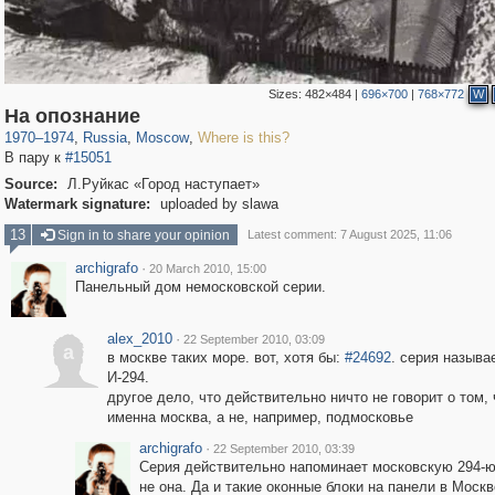
Sizes:
482×484
|
696×700
|
768×772
W
319,780
1,406,295
8,286
29,243
На опознание
1970
–
1974
,
Russia
,
Moscow
,
Where is this?
В пару к
#15051
Source:
Л.Руйкас «Город наступает»
Watermark signature:
uploaded by slawa
13
Sign in to share your opinion
Latest comment: 7 August 2025, 11:06
archigrafo
·
20 March 2010, 15:00
Панельный дом немосковской серии.
alex_2010
·
22 September 2010, 03:09
a
в москве таких море. вот, хотя бы:
#24692
. серия называ
И-294.
другое дело, что действительно ничто не говорит о том, 
именна москва, а не, например, подмосковье
archigrafo
·
22 September 2010, 03:39
Серия действительно напоминает московскую 294-ю,
не она. Да и такие оконные блоки на панели в Москв