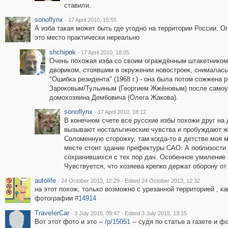
ставили.
sonoflynx
·
17 April 2010, 15:55
А изба такая может быть где угодно на территории России. О
это место практически нереально
shchipok
·
17 April 2010, 18:05
Очень похожая изба со своим ограждённым штакетником
двориком, стоявшим в окружении новостроек, снималас
"Ошибка резидента" (1968 г.) - она была потом сожжена 
Зароковым/Тульиным (Георгием Жжёновым) после самоу
домохозяина Дембовича (Олега Жакова).
sonoflynx
·
17 April 2010, 18:12
В конечном счете все русские избы похожи друг на 
вызывают ностальгические чувства и пробуждают ж
Соломенную сторожку, там когда-то в детстве моя м
месте стоит здание префектуры САО. А поблизости 
сохранившихся с тех пор дач. Особенное умиление 
Чувствуется, что хозяева крепко держат оборону от
autolife
·
·
24 October 2013, 12:29
Edited 24 October 2013, 12:32
на этот похож, только возможно с урезанной территорией , ка
фотографии
#14914
ТrаvеIеrCar
·
·
3 July 2015, 09:47
Edited 3 July 2015, 13:15
Вот этот фото и это --
/p/15051
-- судя по статье а газете и ф