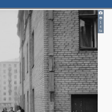
1
4
5k