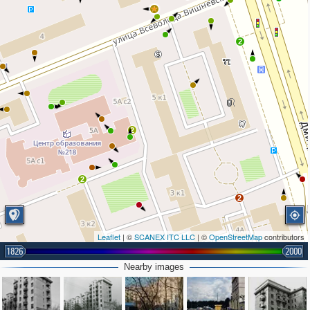
2
2
2
2
Leaflet
| ©
SCANEX ITC LLC
| ©
OpenStreetMap
contributors
1826
2000
Nearby images