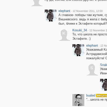
elephant
·
12 November 2011, 12:59
А главное- поборы там жуткие, 
Вишневского. ведь я жила с баб
был, ближе к Эстафете который?
Kosuki_34
·
12 November 2
K
То, что школа не прост
Эстафете. :)
elephant
·
12 No
Уважаемый Kos
Астрадамской
пожалуйста! С
Snak
S
Уваж
Иван
bualed
"...школа не 