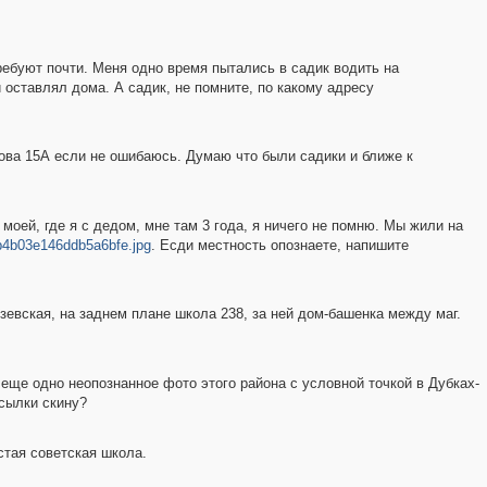
ребуют почти. Меня одно время пытались в садик водить на
 оставлял дома. А садик, не помните, по какому адресу
якова 15А если не ошибаюсь. Думаю что были садики и ближе к
моей, где я с дедом, мне там 3 года, я ничего не помню. Мы жили на
db4b03e146ddb5a6bfe.jpg
. Есди местность опознаете, напишите
зевская, на заднем плане школа 238, за ней дом-башенка между маг.
ь еще одно неопознанное фото этого района с условной точкой в Дубках-
ссылки скину?
остая советская школа.