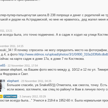
супер-пупер-пальцегнутая школа.В 238 попроще и денег с родителей не т
ушкой и дедом на Астрадамской, но мне не нравилось, дед жалел меня и
011, 13:21
ая всегда была, это точно подмечено. А в садик я ходил на улице Кост
vember 2011, 14:15
uki_34 ! Я почему спросила- не могу определить место на фотографии, 
 д.4, а фото
http://www.oldmos.ru/upload/photos/3/1/0/800_310a183fb8cdb
ейчас на карте садик в доме 17а, в доме 7 по Костякова.
e65
·
22 November 2011, 17:54
аемая elephant, на Вашем фото место между д. 10/12 и 12 по ул. Тимиря
а Федорова и Свет.
elephant
·
23 November 2011, 04:25
Большое спасибо, ув.Snake65!))) Отметила, как смогла, точку. Ест
если можно, взгляните, как спец по району!-я Вам в личную почту 
·
3 January 2012, 03:29
простая всегда была..." Учился в 218-й в 1952-60 гг. Была нормальная пр