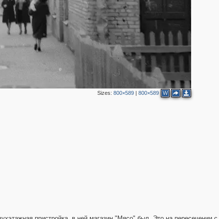
Sizes:
800×589
|
800×589
W
вухэтажная пристройка, в ней магазин "Мясо" был. Это на пересечении с