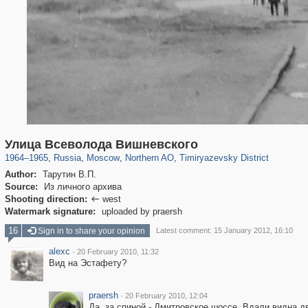
319,780
1,406,258
8,286
22,533
29,243
598
2,961
136
Улица Всеволода Вишневского
1964
–
1965
,
Russia
,
Moscow
,
Northern AO
,
Timiryazevsky District
Author:
Тарутин В.П.
Source:
Из личного архива
Shooting direction:
west

Watermark signature:
uploaded by praersh
16
Sign in to share your opinion
Latest comment: 15 January 2012, 16:10
alexc
·
20 February 2010, 11:32
Вид на Эстафету?
praersh
·
20 February 2010, 12:04
Да, за спиной - Дмитровское шоссе. Вдали видна д