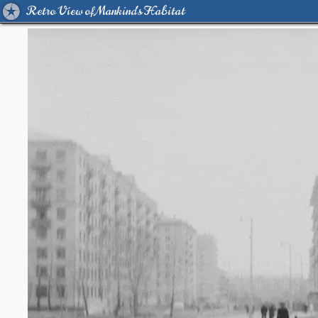
Retro View of Mankind's Habitat