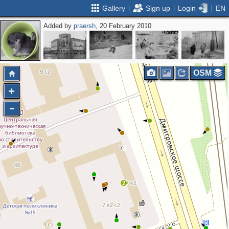
Gallery
Sign up
Login
EN
Added by
praersh
, 20 February 2010
OSM
2