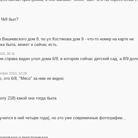
е №9 был?
л.Вишневского дом 8, по ул.Костякова дом 9 - что-то номер на карте не
вка была, может и сейчас есть.
010, 06:11
 справа виден улол дома 6/8, в котором сейчас детский сад, а 8/9 долж
mber 2010, 10:28
, это 6/8, "Мясо" за ним не видно.
олу 218) какой она тогда была
учился в ней четыре года), но это уже современные фотографии...
тировали и пристраивали...