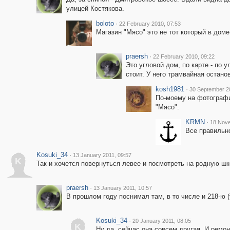
улицей Костякова.
boloto
·
22 February 2010, 07:53
Магазин "Мясо" это не тот который в дом
praersh
·
22 February 2010, 09:22
Это угловой дом, по карте - по у
стоит. У него трамвайная остано
kosh1981
·
30 September 2
По-моему на фотографии
"Мясо".
KRMN
·
18 Nove
Все правильно
Kosuki_34
·
13 January 2011, 09:57
K
Так и хочется повернуться левее и посмотреть на родную шк
praersh
·
13 January 2011, 10:57
В прошлом году поснимал там, в то числе и 218-ю (
Kosuki_34
·
20 January 2011, 08:05
K
Ну да, сейчас она совсем другая. И ремон