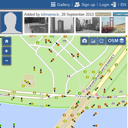
Gallery
Sign up
Login
EN
Added by
kilmarnock
, 28 September 2013
5
3
2
3
3
2
2
2
2
2
4
2
2
OSM
2
2
3
3
2
3
2
2
3
3
2
3
2
4
2
2
2
2
3
2
3
5