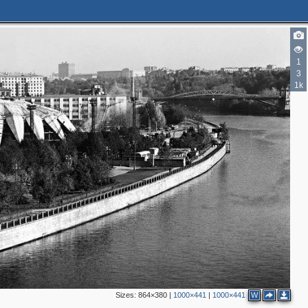
1
3
1k
2
Sizes:
864×380
|
1000×441
|
1000×441
W