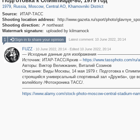
Подготовка к Олимпиаде-80, 1979 год
1979
,
Russia
,
Moscow
,
Central AO
,
Khamovniki District
Source:
ИТАР-ТАСС
Shooting location address:
http://www.gazeta.ru/sport/photo/glavnye_sp
Shooting direction:
northeast

Watermark signature:
uploaded by kilmarnock
1
Sign in to share your opinion
Latest comment: 10 June 2022, 20:14
FUZZ
·
·
10 June 2022, 20:14
Edited 10 June 2022, 20:14
–– Исходные данные для изображения –––––––––––––––––––
Источник: ИТАР-ТАСС/Архив –
https://www.tassphoto.com/ru/
Авторы: Виктор Великжанин, Виталий Созинов
Описание: Виды Москвы, 14 мая 1979 г. Подготовка к Олимп
строящийся универсальный спортивный зал «Дружба», где во
волейболу /Фотохроника ТАСС/.
–––––––––––––––––––––––––––––––––––––––––––––––––––––
https://www.alamy.com/stock-photo-moscow-central-stadium-named