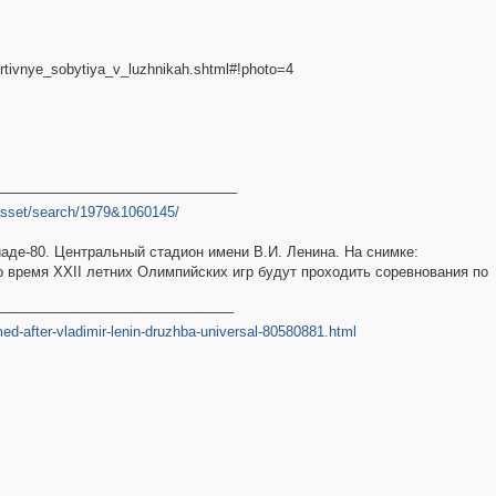
ortivnye_sobytiya_v_luzhnikah.shtml#!photo=4
–––––––––––––––––––––––––––––––
2
asset/search/1979&1060145/
2
иаде-80. Центральный стадион имени В.И. Ленина. На снимке:
 время XXII летних Олимпийских игр будут проходить соревнования по
6
–––––––––––––––––––––––––––––––
-after-vladimir-lenin-druzhba-universal-80580881.html
2
4