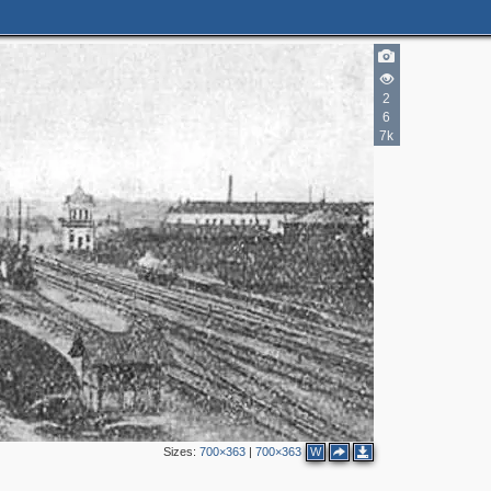
2
6
7k
Sizes:
700×363
|
700×363
W