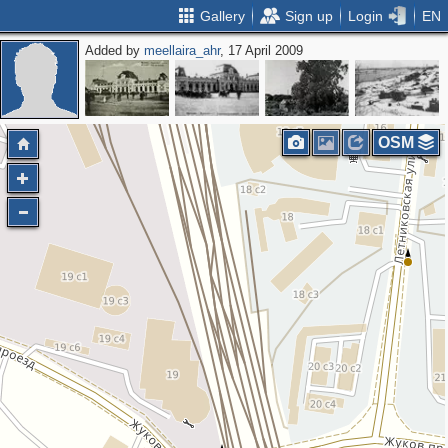
Gallery
Sign up
Login
EN
Added by
meellaira_ahr
, 17 April 2009
OSM