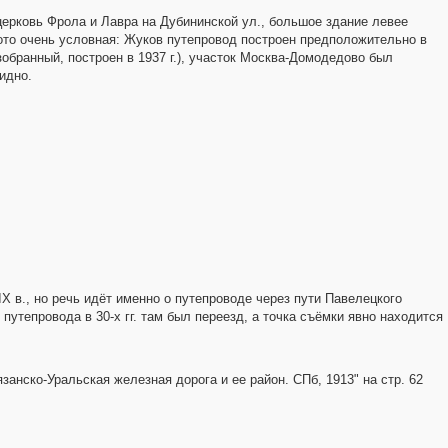
церковь Фрола и Лавра на Дубининской ул., большое здание левее
фото очень условная: Жуков путепровод построен предположительно в
зобранный, построен в 1937 г.), участок Москва-Домодедово был
идно.
X в., но речь идёт именно о путепроводе через пути Павелецкого
путепровода в 30-х гг. там был переезд, а точка съёмки явно находится
язанско-Уральская железная дорога и ее район. СПб, 1913" на стр. 62