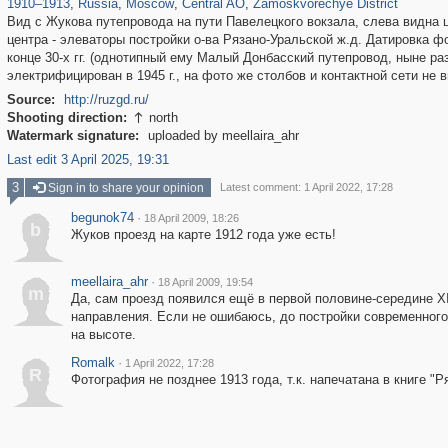
1910
–
1913
,
Russia
,
Moscow
,
Central AO
,
Zamoskvorechye District
Вид с Жукова путепровода на пути Павелецкого вокзала, слева видна 
центра - элеваторы постройки о-ва Рязано-Уральской ж.д. Датировка 
конце 30-х гг. (однотипный ему Малый Донбасский путепровод, ныне ра
электрифицирован в 1945 г., на фото же столбов и контактной сети не в
Source:
http://ruzgd.ru/
Shooting direction:
north

Watermark signature:
uploaded by meellaira_ahr
Last edit 3 April 2025, 19:31
3
Sign in to share your opinion
Latest comment: 1 April 2022, 17:28
begunok74
·
18 April 2009, 18:26
b
Жуков проезд на карте 1912 года уже есть!
meellaira_ahr
·
18 April 2009, 19:54
m
Да, сам проезд появился ещё в первой половине-середине XI
направления. Если не ошибаюсь, до постройки современного 
на высоте.
Romalk
·
1 April 2022, 17:28
R
Фотография не позднее 1913 года, т.к. напечатана в книге "Р