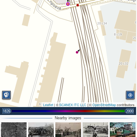
Leaflet
| ©
SCANEX ITC LLC
| ©
OpenStreetMap
contributors
1826
2000
Nearby images