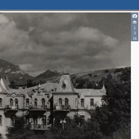
1
3
1k
4
4