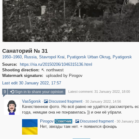
11,845
1,407,206
159
29,248
2,597
79
2,536
77
Санаторий № 31
1950
–
1960
,
Russia
,
Stavropol Krai
,
Pyatigorsk Urban Okrug
,
Pyatigorsk
Source:
https://ria.ru/20150206/1046315136.html
Shooting direction:
northwest

Watermark signature:
uploaded by Pirogov
Last edit 30 January 2022, 17:57
9
Sign in to share your opinion
Latest comment: 31 January 2022, 18:00
Vas5gorsk
·
·
Discussed fragment
30 January 2022, 14:56
Качественное фото. Но всё равно не удаётся рассмотреть ес
года, немцам она не понравилась )) и они её убрали.
Pirogov
·
·
Discussed fragment
30 January 20
Нет, звезды там нет. + появился фонарь