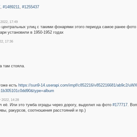
7
,
#1489211
,
#1255437
 2022, 17:49
 центральных улиц с такими фонарями этого периода самое ранее фото
нари установили в 1950-1952 годах
22, 17:36
а там стояла.
тоже есть
https://sun9-14.userapi.com/impf/c852216/v852216681/ab9c2/u
7c1b305101c0dd90&type=album
y 2022, 14:28
л её. Или это тумба ограды через дорогу, выделил на фото
#177717
. Во
вы, ракурсов, соотношения расстояний и пр.)