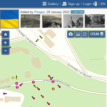
Gallery
Sign up
Login
EN
Added by
Pirogov
, 29 January 2022
2
2
2
OSM
4
2
5
3
4
2
3