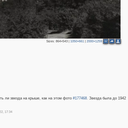
Sizes:
864×543
|
1050×661
|
2000×1259
W
ть ли звезда на крыше, как на этом фото
#177468
. Звезда была до 1942
22, 17:34