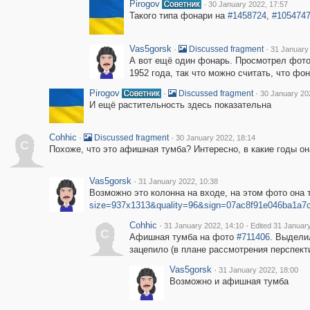
Pirogov
·
30 January 2022, 17:57
Такого типа фонари на
#1458724
,
#105474
Vas5gorsk
·
·
Discussed fragment
31 January
А вот ещё один фонарь. Просмотрел фото
1952 года, так что можно считать, что фо
Pirogov
·
·
Discussed fragment
30 January 20
И ещё растительность здесь показательна
Cohhic
·
·
Discussed fragment
30 January 2022, 18:14
C
Похоже, что это афишная тумба? Интересно, в какие годы он
Vas5gorsk
·
31 January 2022, 10:38
Возможно это колонна на входе, на этом фото она 
size=937x1313&quality=96&sign=07ac8f91e046ba1a
Cohhic
·
·
31 January 2022, 14:10
Edited 31 Januar
C
Афишная тумба на фото
#711406
. Выдели
зацепило (в плане рассмотрения перспекти
Vas5gorsk
·
31 January 2022, 18:00
Возможно и афишная тумба