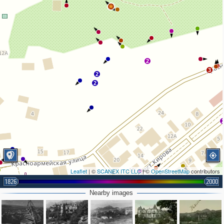
2
3
2
2
Leaflet
| ©
SCANEX ITC LLC
| ©
OpenStreetMap
contributors
1826
2000
3
2
Nearby images
5
7
2
3
2
2